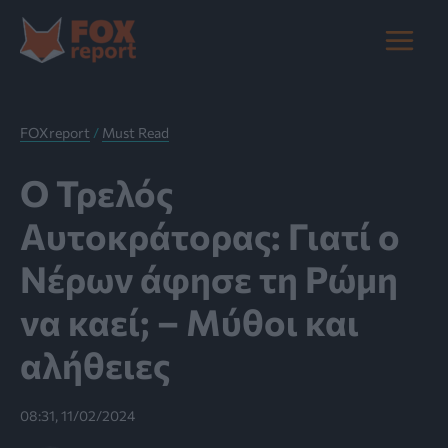
Μετάβαση
στο
Main
περιεχόμενο
Menu
FOXreport
/
Must Read
Ο Τρελός
Αυτοκράτορας: Γιατί ο
Νέρων άφησε τη Ρώμη
να καεί; – Μύθοι και
αλήθειες
08:31, 11/02/2024