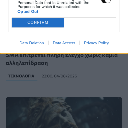
Personal Data that Is Unrelated with the
Purposes for which it was collected.
Opted Out
CONFIRM
Data Deletion
Data Access
Privacy Policy
Η κρίσιμη ευπάθεια σε συσκευές SonicWall
SMA επιτρέπει πλήρη έλεγχο χωρίς καμία
αλληλεπίδραση
ΤΕΧΝΟΛΟΓΊΑ
22:00, 04/08/2026