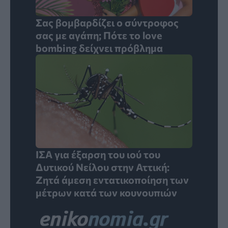
Σας βομβαρδίζει ο σύντροφος
σας με αγάπη; Πότε το love
bombing δείχνει πρόβλημα
ΙΣΑ για έξαρση του ιού του
Δυτικού Νείλου στην Αττική:
Ζητά άμεση εντατικοποίηση των
μέτρων κατά των κουνουπιών