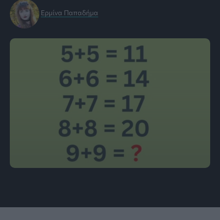
Ερμίνα Παπαδήμα
Εικόνα: studyx.a