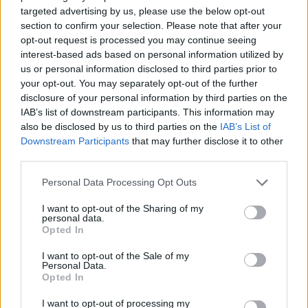
targeted advertising by us, please use the below opt-out
section to confirm your selection. Please note that after your
opt-out request is processed you may continue seeing
interest-based ads based on personal information utilized by
us or personal information disclosed to third parties prior to
your opt-out. You may separately opt-out of the further
disclosure of your personal information by third parties on the
IAB’s list of downstream participants. This information may
also be disclosed by us to third parties on the
IAB’s List of
Downstream Participants
that may further disclose it to other
third parties.
Κουίζ: Πόσο καλά γνωρίζετε την ελληνική
μυθολογία; Μπορείτε να κάνετε το 3 στα 3;
Personal Data Processing Opt Outs
I want to opt-out of the Sharing of my
ΨΥΧΑΓΩΓΊΑ
21:00, 06/08/2026
personal data.
Opted In
I want to opt-out of the Sale of my
Personal Data.
Opted In
I want to opt-out of processing my