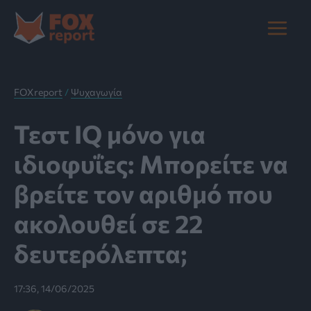
Μετάβαση
στο
Main
περιεχόμενο
Menu
FOXreport
/
Ψυχαγωγία
Τεστ IQ μόνο για
ιδιοφυΐες: Mπορείτε να
βρείτε τον αριθμό που
ακολουθεί σε 22
δευτερόλεπτα;
17:36, 14/06/2025