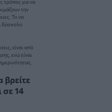
ς τρόπος για να
κιμάζουν την
ιες. Το να
αι δύσκολο
εις, είναι από
σης, ενώ είναι
θημερινότητας.
 βρείτε
ι σε 14