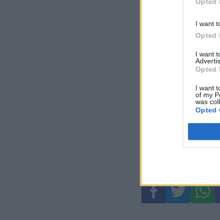
Opted 
I want t
Opted 
I want 
Advertis
Opted 
I want t
of my P
was col
Opted 