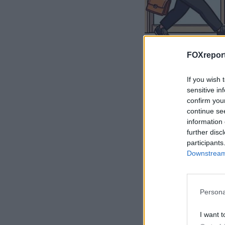
FOXreport
Η λύση γι
If you wish 
sensitive in
Αν δεν καταφέρατ
confirm you
continue se
εικόνα.
information 
further disc
participants
Downstream 
Persona
I want t