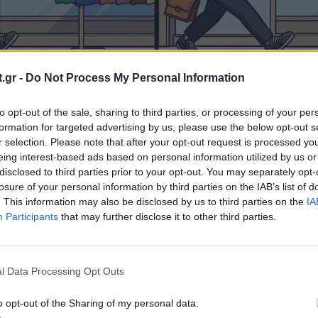
.gr -
Do Not Process My Personal Information
α το τεστ παρατηρητικότητα
to opt-out of the sale, sharing to third parties, or processing of your per
formation for targeted advertising by us, please use the below opt-out s
ε να βρείτε τις 3 διαφορές δείτε την απάντηση 
r selection. Please note that after your opt-out request is processed y
eing interest-based ads based on personal information utilized by us or
disclosed to third parties prior to your opt-out. You may separately opt-
losure of your personal information by third parties on the IAB’s list of
. This information may also be disclosed by us to third parties on the
IA
Participants
that may further disclose it to other third parties.
l Data Processing Opt Outs
o opt-out of the Sharing of my personal data.