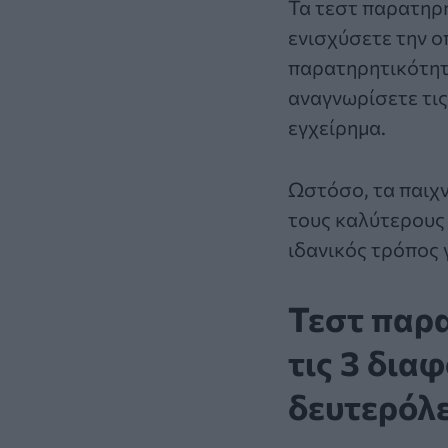
Τα
τεστ παρατηρη
ενισχύσετε την ο
παρατηρητικότητά
αναγνωρίσετε τις
εγχείρημα.
Ωστόσο, τα παιχν
τους καλύτερους 
ιδανικός τρόπος 
Τεστ παρα
τις 3 διαφ
δευτερόλ