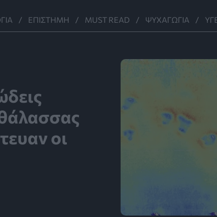
ΓΊΑ
ΕΠΙΣΤΉΜΗ
MUST READ
ΨΥΧΑΓΩΓΊΑ
ΥΓ
ώδεις
 θάλασσας
στευαν οι