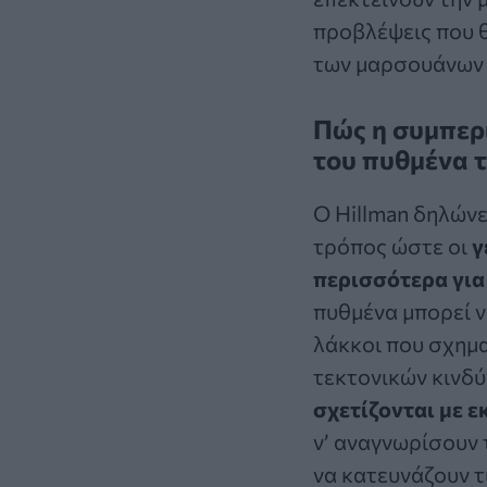
προβλέψεις που θ
των μαρσουάνων 
Πώς η συμπερ
του πυθμένα 
Ο Hillman δηλώνει
τρόπος ώστε οι
γ
περισσότερα για
πυθμένα μπορεί ν
λάκκοι που σχημα
τεκτονικών κινδ
σχετίζονται με ε
ν’ αναγνωρίσουν 
να κατευνάζουν τ