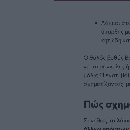
Λάκκοι στ
ύπαρξης με
κητώδη κα
Ο θολός βυθός Βό
για στρόγγυλες ή
μόλις 11 εκατ. β
σχηματίζοντας μ
Πώς σχημα
Συνήθως,
οι λάκ
άλλων υπόγειων 