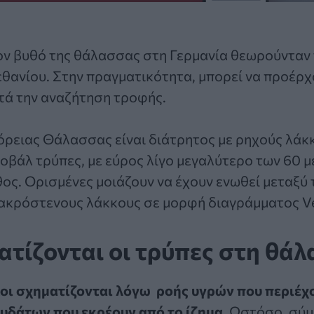
ον βυθό της θάλασσας στη Γερμανία θεωρούνταν
θανίου. Στην πραγματικότητα, μπορεί να προέρχ
τά την αναζήτηση τροφής.
ρειας Θάλασσας είναι διάτρητος με ρηχούς λάκκ
 οβάλ τρύπες, με εύρος λίγο μεγαλύτερο των 60 
άθος. Ορισμένες μοιάζουν να έχουν ενωθεί μεταξύ 
ακρόστενους λάκκους σε μορφή διαγράμματος V
τίζονται οι τρύπες στη θά
κοι σχηματίζονται λόγω ροής υγρών που περιέχο
υδάτων που εκρέουν από το ίζημα.
Ωστόσο, σύμ