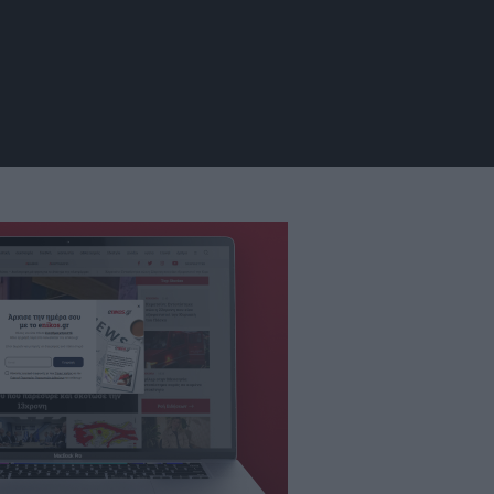
της Βόρειας Θάλασσας, οι οποίοι αρχικά
εκροής μεθανίου. Πηγή εικόνας: Jens