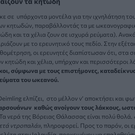
παίζουν τα κητώδη
κε σε υπάρχοντα μοντέλα για την ιχνηλάτηση το
των κητωδών, παραβάλλοντάς τα με ωκεανογραφι
ώδη και τα χέλια ζουν σε ισχυρά ρεύματα). Ανακά
ριάζουν με το ερευνητικό τους πεδίο. Στην εξέτα
θομέτρηση, οι ερευνητές διαπίστωσαν ότι, στα σ
ν κητώδη και χέλια, υπήρχαν και περισσότεροι λ
κοι, σύμφωνα με τους επιστήμονες, καταδείκνυα
ρεύματα του ωκεανού.
Deimling ελπίζει, στο μέλλον ν’ αποκτήσει και φ
αρσουάνων καθώς ανοίγουν τους λάκκους, ωστ
 Τα νερά της Βόρειας Θάλασσας είναι πολύ θολά.
κετά ντροπαλά»
, πληροφορεί. Προς το παρόν, οι 
μελέτη στην Ιρλανδία, προκειμένου να επαληθεύσ