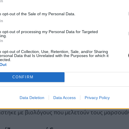
In
ο Jess Hillman, θαλάσσιος γεωεπιστήμονας από 
o opt-out of the Sale of my Personal Data.
νδία, ο οποίος δεν συμμετείχε στην έρευνα. Οι 
In
κάλυψαν ότι
οι λάκκοι δεν ήταν κωνικού σχήμα
to opt-out of processing my Personal Data for Targeted
περίπτωση σχηματισμού από ροή μεθανίου στο ί
ing.
In
ότι, το βάθος δεν αλλάζει κατ’ αναλογία του πλάτο
imling. Ανεξάρτητα απ’ το εύρος, το βάθος των λά
o opt-out of Collection, Use, Retention, Sale, and/or Sharing
ersonal Data that Is Unrelated with the Purposes for which it
κ.
lected.
Out
 αιτίας σχηματισμού των λάκκων, ο Scheider von 
CONFIRM
λο του, βιολόγο και καταδύτη, ο οποίος του εξήγ
ocoena
Phocoena),
αναζητώντας χέλια μέσω της 
Data Deletion
Data Access
Privacy Policy
μένα και θάβοντας το σώμα του στην άμμο. Ο Sch
άστηκε με βιολόγους που μελετούν τους μαρσουά