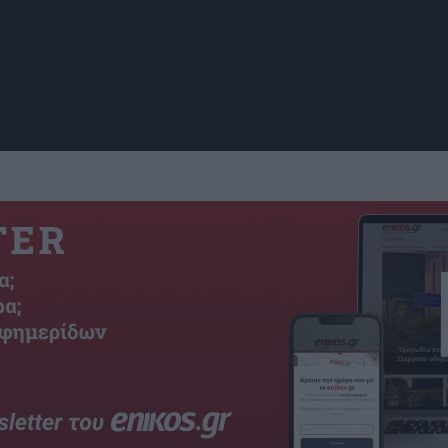
Οι λάκκοι του πυθμένα 
θεωρούνταν αποτέλεσμα 
Schneider von Deiling