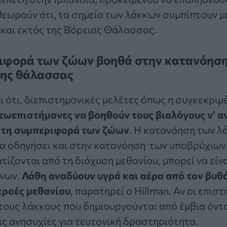
εωρούν ότι, τα σημεία των λάκκων συμπίπτουν μ
και εκτός της Βόρειας Θάλασσας.
ιφορά των ζώων βοηθά στην κατανόησ
της θάλασσας
 ότι, διεπιστημονικές μελέτες όπως η συγκεκριμέ
εωεπιστήμονες να βοηθούν τους βιολόγους ν’ 
 τη συμπεριφορά των ζώων
. Η κατανόηση των λ
α οδηγήσει και στην κατανόηση των υποβρύχιων 
τίζονται από τη διάχυση μεθανίου, μπορεί να είν
ύνων.
Λάθη αναδύουν υγρά και αέρα από τον βυθό
κροές μεθανίου
, παρατηρεί ο Hillman. Αν οι επι
τους λάκκους που δημιουργούνται από έμβια όντ
ις ανησυχίες για τευτονική δραστηριότητα.