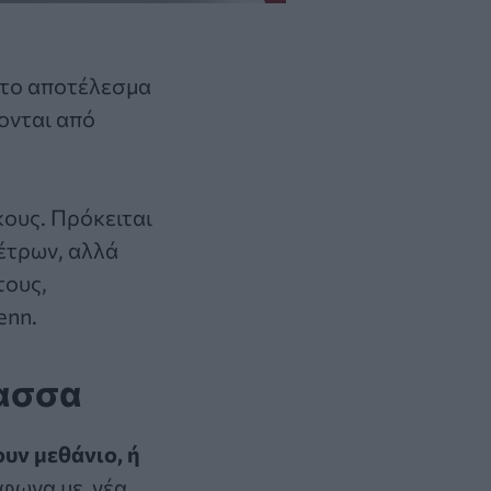
 το αποτέλεσμα
ονται από
ους. Πρόκειται
μέτρων, αλλά
τους,
enn.
λασσα
υν μεθάνιο, ή
φωνα με νέα