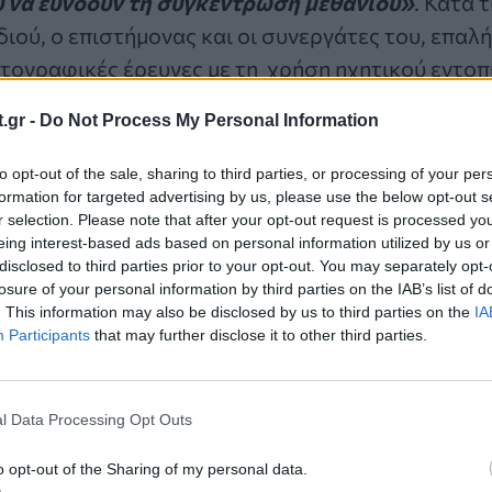
 να ευνοούν τη συγκέντρωση μεθανίου»
. Κατά 
διού, ο επιστήμονας και οι συνεργάτες του, επαλ
τογραφικές έρευνες με τη χρήση ηχητικού εντοπ
μένα, για την ανεύρεση μεθανίου στο ίζημα , μίας
.gr -
Do Not Process My Personal Information
ν ήχο απεικονίζοντας τη ρηχή υπό-επιφάνεια, δε
Εξορύξαμε χιλιάδες μίλια δεδομένων σε αναζήτησ
to opt-out of the sale, sharing to third parties, or processing of your per
ουμε κάτι»,
εξήγησε.
formation for targeted advertising by us, please use the below opt-out s
r selection. Please note that after your opt-out request is processed y
eing interest-based ads based on personal information utilized by us or
 στους λάκκους
disclosed to third parties prior to your opt-out. You may separately opt-
losure of your personal information by third parties on the IAB’s list of
. This information may also be disclosed by us to third parties on the
IA
κότερη εξέταση των λάκκων, η επιστημονική ομά
Participants
that may further disclose it to other third parties.
ηχοβολιστές
, κατάλληλους για υψηλής ανάλυσης 
λαιότερης τεχνολογίας ηχοβολιστές μπορεί να μη
χρονο πολυδεσμικό μέσο μπορεί αναλύσει ενδελ
l Data Processing Opt Outs
α εκατοστού.
«Συνέλεξαν πολύ υψηλής ανάλυσης 
o opt-out of the Sharing of my personal data.
 καθώς τούς δίνει τη δυνατότητα να εξετάσουν 