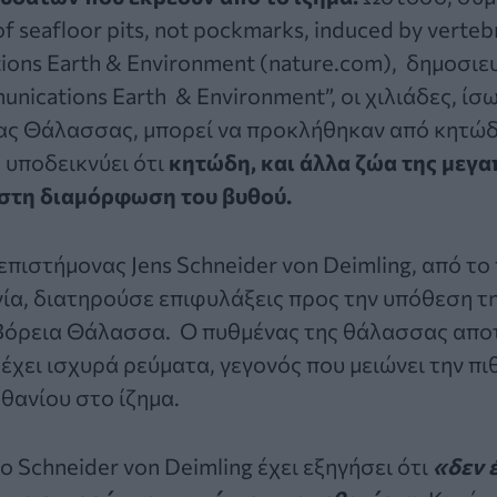
of seafloor pits, not pockmarks, induced by verteb
ions Earth & Environment (nature.com)
, δημοσιε
nications Earth & Environment”, οι χιλιάδες, ίσ
ιας Θάλασσας, μπορεί να προκλήθηκαν από κητώ
 υποδεικνύει ότι
κητώδη, και άλλα ζώα της μεγα
 στη διαμόρφωση του βυθού.
ωεπιστήμονας
Jens Schneider von Deimling
, από το
ία, διατηρούσε επιφυλάξεις προς την υπόθεση τ
Βόρεια Θάλασσα. Ο πυθμένας της θάλασσας αποτ
έχει ισχυρά ρεύματα, γεγονός που μειώνει την π
θανίου στο ίζημα.
ο Schneider von Deimling έχει εξηγήσει ότι
«δεν 