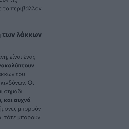
ε το περιβάλλον
η των λάκκων
νη, είναι ένας
ανακαλύπτουν
άκκων του
κινδύνων. Οι
αι σημάδι
, και συχνά
στήμονες μπορούν
α, τότε μπορούν