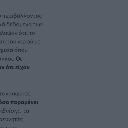
υ περιβάλλοντος
κά δεδομένα των
λυψαν ότι, τα
ση του νερού με
ημεία όπου
άκκοι.
Οι
ν ότι είχαν
ωτογραφικές
όσο παραμένει
«Επίσης, τα
ερευνητές
ουν τις