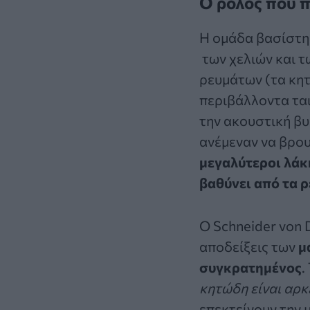
Ο ρόλος που 
Η ομάδα βασίστη
των χελιών και 
ρευμάτων (τα κητ
περιβάλλοντα ται
την ακουστική βυ
ανέμεναν να βρου
μεγαλύτεροι λάκ
βαθύνει από τα 
Ο Schneider von 
αποδείξεις των
μ
συγκρατημένος
.
κητώδη είναι αρ
επεκτείνουν την 