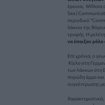
έρευνα,
Millions 
Sea | Communicat
περιοδικό “Commu
λάκκοι της Βόρε
τροφής. Η μελέτη
να έπαιξαν ρόλο
Επί χρόνια, ο γε
Κίελο στη Γερμαν
των λάκκων στη 
πορώδη άμμο και 
συγκέντρωσης με
Χαρακτηριστικά, 