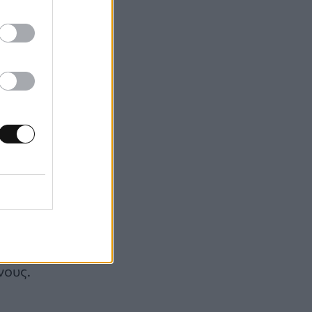
το Ινστιτούτο
πολυδεσμικοί
τος, όπως
ζημα.
«Το
υς» ,
σημείωσε ο
κκων είναι
Deimling,
ησε ότι ο
όσφρησης,
neider von
νους.