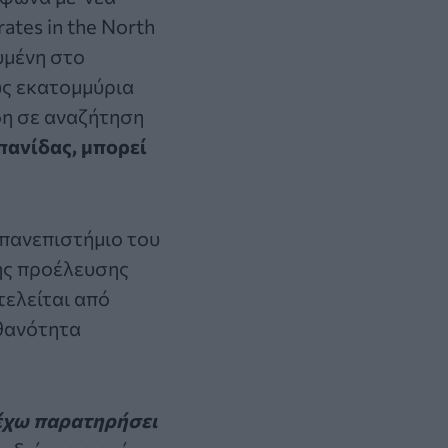
rates in the North
υμένη στο
ως εκατομμύρια
δη σε αναζήτηση
πανίδας, μπορεί
 πανεπιστήμιο του
ης προέλευσης
ελείται από
ιθανότητα
έχω παρατηρήσει