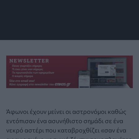
στην επιφάνειά του ως αποτέλεσμα της κατάποσης
πλανητικών θραυσμάτων από το άστρο. (πηγή: ESO/L.
Calçada)
Άφωνοι έχουν μείνει οι
αστρονόμοι
καθώς
εντόπισαν ένα ασυνήθιστο σημάδι σε ένα
νεκρό αστέρι που καταβροχθίζει «σαν ένα