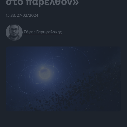
στο παρελθόν»
15:33, 27/02/2024
Σήφης Γαρυφαλάκης
Απεικόνιση του μαγνητικού λευκού νάνου WD 0816-
310, όπου οι αστρονόμοι βρήκαν μια μεταλλική ουλή