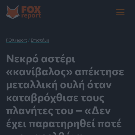
Μετάβαση
στο
Main
περιεχόμενο
Menu
FOXreport
/
Επιστήμη
Νεκρό αστέρι
«κανίβαλος» απέκτησε
μεταλλική ουλή όταν
καταβρόχθισε τους
πλανήτες του – «Δεν
έχει παρατηρηθεί ποτέ