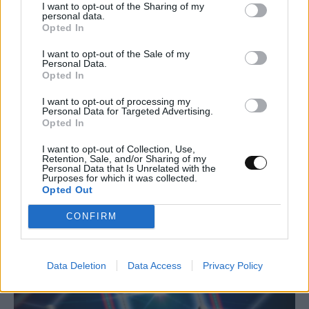
I want to opt-out of the Sharing of my
personal data.
Opted In
Η έρευνα της ομάδας
δημοσιεύθηκε στις 26
Φεβρουαρίου στο Astrophysical Journal
I want to opt-out of the Sale of my
Personal Data.
Letters
Opted In
I want to opt-out of processing my
Personal Data for Targeted Advertising.
Opted In
I want to opt-out of Collection, Use,
Retention, Sale, and/or Sharing of my
Τελευταία άρθρα
Personal Data that Is Unrelated with the
Purposes for which it was collected.
Opted Out
CONFIRM
Data Deletion
Data Access
Privacy Policy