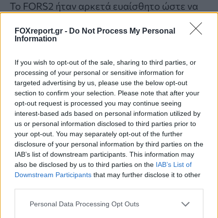
Το FORS2 ήταν αρκετά ευαίσθητο ώστε να
επιτρέψει στην ομάδα να παρατηρήσει
FOXreport.gr -
Do Not Process My Personal
αυτόν τον αχνό λευκό νάνο και να μετρήσει
Information
το μαγνητικό του πεδίο. Αυτό ήταν που
If you wish to opt-out of the sale, sharing to third parties, or
οδήγησε στις ενδείξεις ότι
το άστρο έχει
processing of your personal or sensitive information for
ένα σημάδι.
targeted advertising by us, please use the below opt-out
section to confirm your selection. Please note that after your
opt-out request is processed you may continue seeing
Εκτός του ότι δείχνουν πώς τα πλανητικά
interest-based ads based on personal information utilized by
συστήματα παραμένουν δυναμικά ενεργά
us or personal information disclosed to third parties prior to
your opt-out. You may separately opt-out of the further
μετά τον θάνατο, τα αποτελέσματα
disclosure of your personal information by third parties on the
αποδεικνύουν τη δύναμη του FORS2 να
IAB’s list of downstream participants. This information may
also be disclosed by us to third parties on the
IAB’s List of
εξετάζει πράγματα όπως η σύσταση του
Downstream Participants
that may further disclose it to other
όγκου των πλανητών που βρίσκονται σε
third parties.
τροχιά γύρω από άλλα άστρα εκτός του
Personal Data Processing Opt Outs
ηλιακού συστήματος.