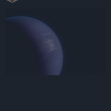
Αυτός ο μακρινός εξωπλανήτης έχει ισχυρούς ανέμους
και ακραίες καιρικές συνθήκες και είναι ηλιόλουστος
κάθε μέρα από τη μία πλευρά. NASA, ESA, CSA, RALF
CRAWFORD STSCI