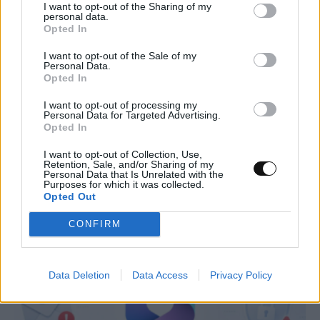
I want to opt-out of the Sharing of my
personal data.
Opted In
I want to opt-out of the Sale of my
Personal Data.
Opted In
I want to opt-out of processing my
Personal Data for Targeted Advertising.
Opted In
Νέα τεχνική διπλασιάζει το φάσμα
I want to opt-out of Collection, Use,
λειτουργίας των «λευκών λέιζερ»
Retention, Sale, and/or Sharing of my
Personal Data that Is Unrelated with the
Purposes for which it was collected.
ΕΠΙΣΤΉΜΗ
11:00, 08/08/2026
Opted Out
CONFIRM
Data Deletion
Data Access
Privacy Policy