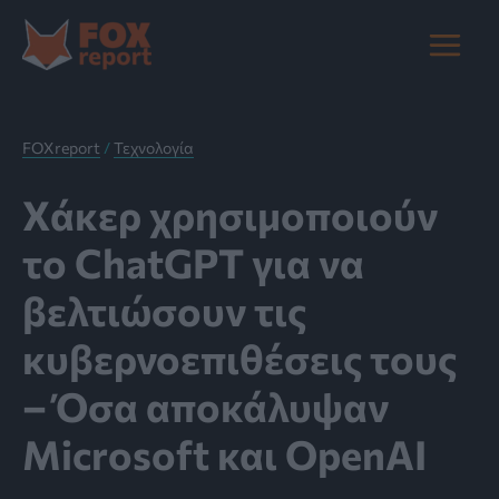
Μετάβαση
στο
Main
περιεχόμενο
Menu
FOXreport
/
Τεχνολογία
Χάκερ χρησιμοποιούν
το ChatGPT για να
βελτιώσουν τις
κυβερνοεπιθέσεις τους
– Όσα αποκάλυψαν
Microsoft και OpenAI