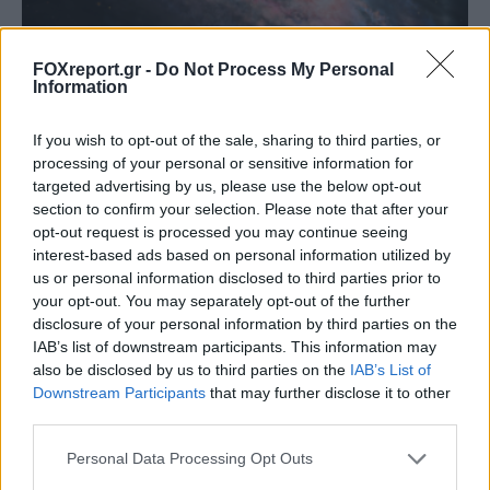
FOXreport.gr -
Do Not Process My Personal
Information
If you wish to opt-out of the sale, sharing to third parties, or
Αστρονόμοι μέτρησαν την μακρινή
processing of your personal or sensitive information for
επίδραση ενός κβάζαρ στο σύμπαν – Τι
targeted advertising by us, please use the below opt-out
ανακάλυψαν
section to confirm your selection. Please note that after your
opt-out request is processed you may continue seeing
interest-based ads based on personal information utilized by
ΔΙΆΣΤΗΜΑ
15:00, 07/08/2026
us or personal information disclosed to third parties prior to
your opt-out. You may separately opt-out of the further
disclosure of your personal information by third parties on the
IAB’s list of downstream participants. This information may
also be disclosed by us to third parties on the
IAB’s List of
Downstream Participants
that may further disclose it to other
third parties.
Personal Data Processing Opt Outs