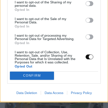
I want to opt-out of the Sharing of my
personal data.
Opted In
I want to opt-out of the Sale of my
Personal Data.
Opted In
Το Google Assistant αποσύρεται από τα
I want to opt-out of processing my
Personal Data for Targeted Advertising.
Android τηλέφωνα τον Σεπτέμβριο
Opted In
ΤΕΧΝΟΛΟΓΊΑ
13:00, 07/08/2026
I want to opt-out of Collection, Use,
Retention, Sale, and/or Sharing of my
Personal Data that Is Unrelated with the
Purposes for which it was collected.
Opted Out
CONFIRM
Data Deletion
Data Access
Privacy Policy