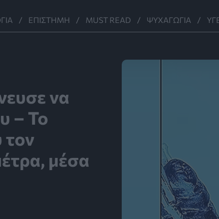
ΓΊΑ
ΕΠΙΣΤΉΜΗ
MUST READ
ΨΥΧΑΓΩΓΊΑ
ΥΓ
νευσε να
υ – Το
 τον
μέτρα, μέσα