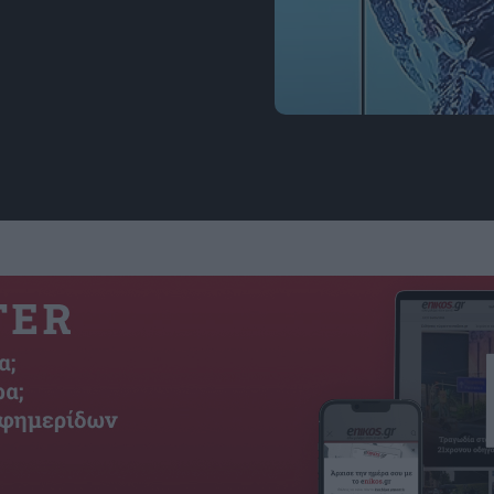
Εικόνα: odditycentral.c