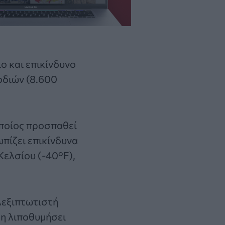
ο και επικίνδυνο
οδιών (8.600
οποίος προσπαθεί
ωπίζει επικίνδυνα
Κελσίου (-40°F),
λεξιπτωτιστή
μη λιποθυμήσει