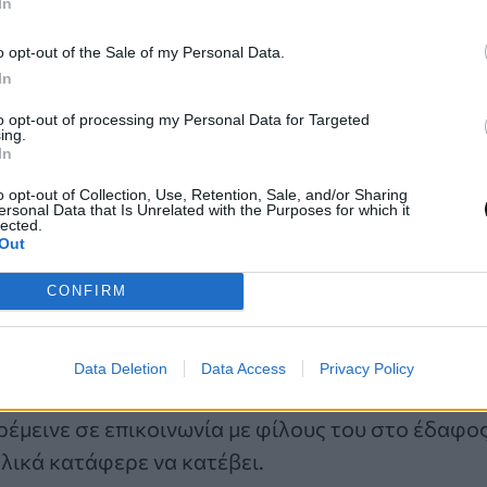
In
χουν βιώσει το φαινόμενο αναφέρουν ότι δεν μπο
μέσα σε έντονο «cloud suck», ακόμα και όταν κάν
o opt-out of the Sale of my Personal Data.
εξίπτωτό τους, κάτι που κανονικά θα προκαλούσ
In
to opt-out of processing my Personal Data for Targeted
ing.
In
ισμού και επικίνδυνες συνθήκες
o opt-out of Collection, Use, Retention, Sale, and/or Sharing
ersonal Data that Is Unrelated with the Purposes for which it
lected.
ε προγραμματίσει να φτάσει σε τόσο μεγάλα υψόμε
Out
Κίνα περιορίζουν τις πτήσεις κάτω από τα 5.000 
αυτό δεν είχε μαζί του μάσκα οξυγόνου ή χοντρά ρ
CONFIRM
γωμένες θερμοκρασίες και στην πολύ χαμηλή συγ
Data Deletion
Data Access
Privacy Policy
έμεινε σε επικοινωνία με φίλους του στο έδαφο
λικά κατάφερε να κατέβει.