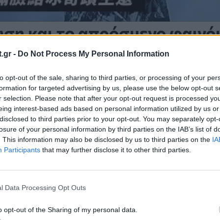
ση και το απρόσμενο φαινό
.gr -
Do Not Process My Personal Information
 Liu Ge απογειώθηκε από περίπου 3.000 μέτρα στα
τικής Gansu και βορειοανατολικής Qinghai. Καθώ
to opt-out of the sale, sharing to third parties, or processing of your per
formation for targeted advertising by us, please use the below opt-out s
σύννεφο cumulonimbus εμφανίστηκε πίσω του και
r selection. Please note that after your opt-out request is processed y
πιο ψηλά, πάνω από τα σύννεφα.
eing interest-based ads based on personal information utilized by us or
disclosed to third parties prior to your opt-out. You may separately opt-
losure of your personal information by third parties on the IAB’s list of
ό, γνωστό ως «cloud suck», είναι καλά τεκμηριωμ
. This information may also be disclosed by us to third parties on the
IA
στές αιώρησης βιώνουν σημαντική ανύψωση που 
Participants
that may further disclose it to other third parties.
κάτω από σύννεφα cumulus, ειδικά τα τεράστια c
υνήθως συνδέεται με αυξημένη ταχύτητα θερμικ
l Data Processing Opt Outs
των σύννεφων.
o opt-out of the Sharing of my personal data.