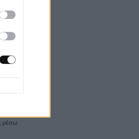
ρούν να κατέβουν
ουν βαθιές
ε γρήγορη
τρα – οι
μέτρα (16.405
ούχα για να
κέντρωση
ς μέσω