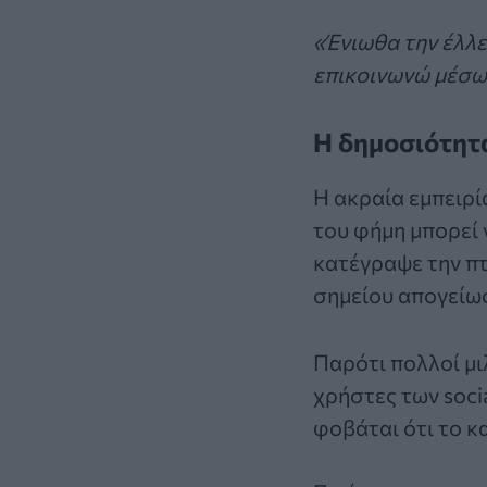
«Ένιωθα την έλλε
επικοινωνώ μέσω
Η δημοσιότητα
Η ακραία εμπειρί
του φήμη μπορεί 
κατέγραψε την π
σημείου απογείωσ
Παρότι πολλοί μι
χρήστες των soci
φοβάται ότι το κ