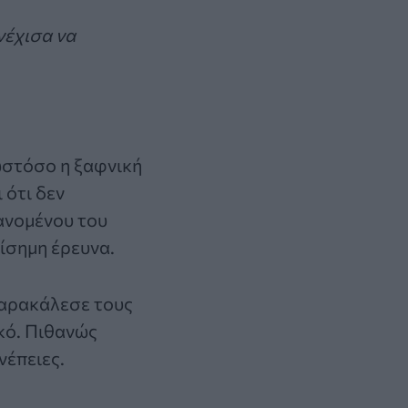
νέχισα να
ωστόσο η ξαφνική
 ότι δεν
ανομένου του
ίσημη έρευνα.
παρακάλεσε τους
ικό. Πιθανώς
νέπειες.