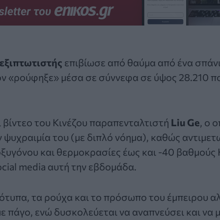
εξιπτωτιστής
επιβίωσε από
θαύμα
από ένα σπάνι
ον «ρούφηξε» μέσα σε σύννεφα σε ύψος 28.210 π
 βίντεο του Κινέζου παραπενταλτιστή
Liu Ge
, ο 
ν ψυχραιμία του (με διπλό νόημα), καθώς αντιμετ
ξυγόνου και θερμοκρασίες έως και -40 βαθμούς 
social media αυτή την εβδομάδα.
ιότυπα, τα ρούχα και το πρόσωπο του έμπειρου
α
με πάγο, ενώ δυσκολεύεται να αναπνεύσει και να 