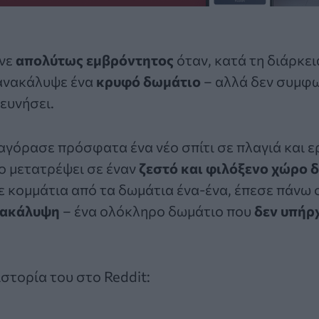
ινε
απολύτως εμβρόντητος
όταν, κατά τη διάρκει
 ανακάλυψε ένα
κρυφό δωμάτιο
– αλλά δεν συμφω
ρευνήσει.
γόρασε πρόσφατα ένα νέο σπίτι σε πλαγιά και ε
το μετατρέψει σε έναν
ζεστό και φιλόξενο χώρο 
κομμάτια από τα δωμάτια ένα-ένα, έπεσε πάνω σ
νακάλυψη
– ένα ολόκληρο δωμάτιο που
δεν υπήρχ
στορία του στο Reddit: