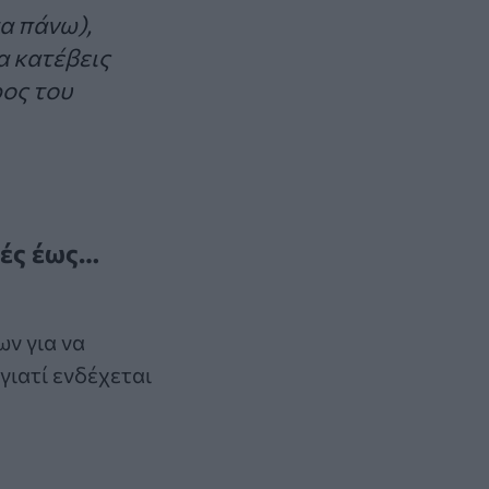
α πάνω),
α κατέβεις
ρος του
κές έως…
ν για να
γιατί ενδέχεται