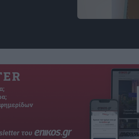
Εικόνα: rajazkhan