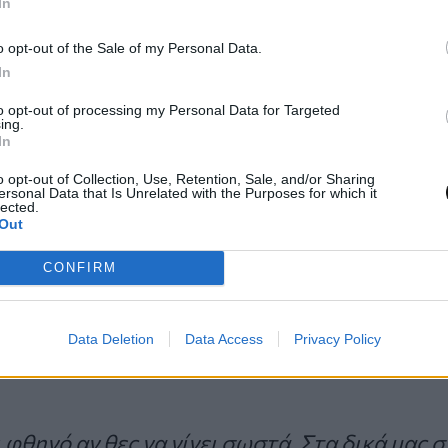
απτύξω τον δικό μας χώρο – θα πρέπει να ανοίξω 
In
»
.
o opt-out of the Sale of my Personal Data.
In
μπορεί να απαιτεί αρκετούς επαγγελματ
to opt-out of processing my Personal Data for Targeted
ing.
In
 διαδικασία, συνέχισε: «
Αν θέλεις να το μετατρ
o opt-out of Collection, Use, Retention, Sale, and/or Sharing
ersonal Data that Is Unrelated with the Purposes for which it
με το τι θέλεις να κάνεις, πιθανόν να χρειαστείς
lected.
Out
τρολόγους
(για φωτισμό κ.λπ.),
σοβατζήδες
,
μαρ
ο να απευθυνθείς σε εταιρεία που προσφέρει
ολο
CONFIRM
Data Deletion
Data Access
Privacy Policy
ίησε για το κόστος:
 φθηνό αν θες να γίνει σωστά. Στα δικά μας σπ