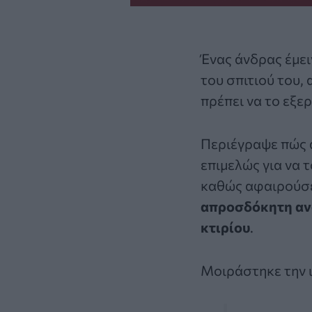
Ένας άνδρας έμε
του σπιτιού του,
πρέπει να το εξε
Περιέγραψε πώς α
επιμελώς για να 
καθώς αφαιρούσε 
απροσδόκητη α
κτιρίου
.
Μοιράστηκε την ι