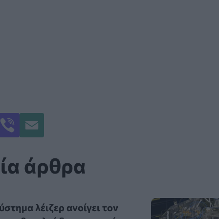
ία άρθρα
στημα λέιζερ ανοίγει τον