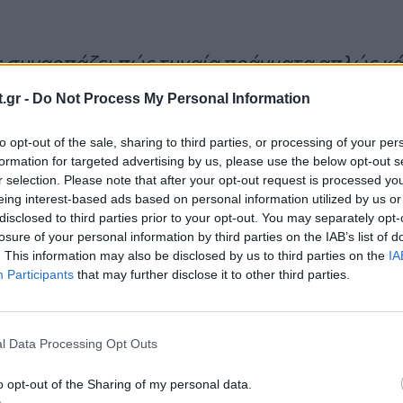
 συναρπάζει πώς τυχαία πράγματα απλώς κ
σημείο μέσα στο σκοτάδι για χρόνια χωρίς να 
.gr -
Do Not Process My Personal Information
. Μπορεί να υπάρχει οτιδήποτε κάτω από το
to opt-out of the sale, sharing to third parties, or processing of your per
formation for targeted advertising by us, please use the below opt-out s
r selection. Please note that after your opt-out request is processed y
eing interest-based ads based on personal information utilized by us or
disclosed to third parties prior to your opt-out. You may separately opt-
μοι προτείνουν επαγγελματική αξιολόγ
losure of your personal information by third parties on the IAB’s list of
. This information may also be disclosed by us to third parties on the
IA
οι πρότειναν να απευθυνθεί σε επαγγελματίες για
Participants
that may further disclose it to other third parties.
ου πριν τον ενσωματώσει στο σπίτι.
l Data Processing Opt Outs
πτόμενο άτομο μοιράστηκε την εμπειρία του:
«Πο
κονται στην ίδια κατάσταση. Αυτή τη στιγμή εξε
o opt-out of the Sharing of my personal data.