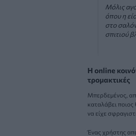
Μόλις αγό
όπου η εί
στο σαλόν
σπιτιού β
Η online κοιν
τρομακτικές
Μπερδεμένος, απ
καταλάβει ποιος 
να είχε σφραγιστ
Ένας χρήστης απ