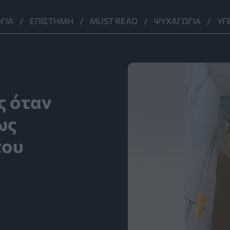
ΓΊΑ
ΕΠΙΣΤΉΜΗ
MUST READ
ΨΥΧΑΓΩΓΊΑ
ΥΓ
ς όταν
ως
του