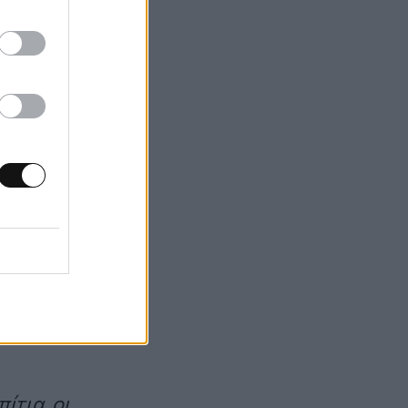
μια τρύπα για να
ίες – και
έψεις σε κανονικό
υδραυλικούς
(για
αγκούς
– ίσως
κληρωμένη
ίτια, οι