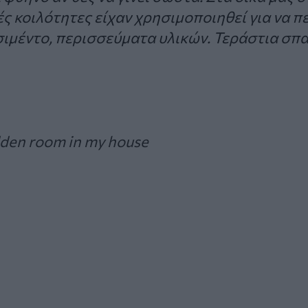
ές κοιλότητες είχαν χρησιμοποιηθεί για να 
σιμέντο, περισσεύματα υλικών. Τεράστια σπ
idden room in my house