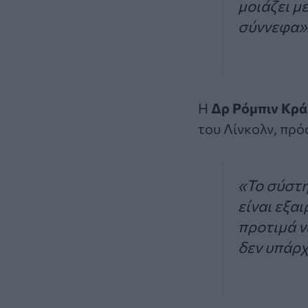
μοιάζει μ
σύννεφα»
Η
Δρ Ρόμπιν Κρ
του Λίνκολν, πρό
«Το σύστη
είναι εξα
προτιμά ν
δεν υπάρχ