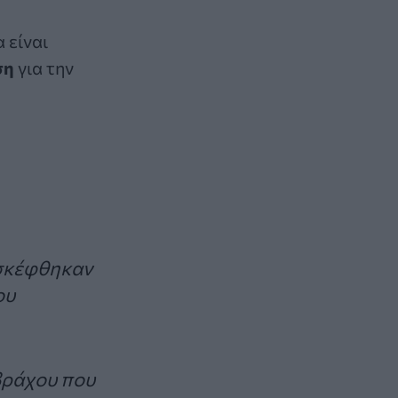
 είναι
ση
για την
ισκέφθηκαν
ου
βράχου που