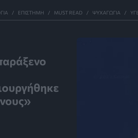
ΓΊΑ
ΕΠΙΣΤΉΜΗ
MUST READ
ΨΥΧΑΓΩΓΊΑ
ΥΓ
παράξενο
μιουργήθηκε
ινους»