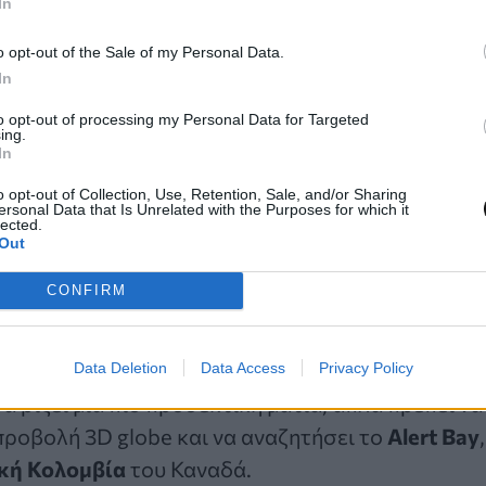
In
 ότι
αρχαίοι εξωγήινοι επισκέπτες δημιούργ
Το έκαναν αυτό για να αφήσουν ένα σημάδι πί
o opt-out of the Sale of my Personal Data.
In
ι στους άλλους, “
ήμασταν εδώ πρώτοι
”».
to opt-out of processing my Personal Data for Targeted
ing.
In
o opt-out of Collection, Use, Retention, Sale, and/or Sharing
ersonal Data that Is Unrelated with the Purposes for which it
φαίνεται να παίρνει τη μορφή ανθρώπινου κρανίο
lected.
Out
 τον βορρά, βρίσκεται στη βόρεια ακτή του
Corm
ύς να αναρωτιούνται πώς βρέθηκε εκεί.
CONFIRM
ι σας στο Google Maps
Data Deletion
Data Access
Privacy Policy
να ρίξει μια πιο προσεκτική ματιά, απλά πρέπει να
προβολή 3D globe και να αναζητήσει το
Alert Bay
κή Κολομβία
του Καναδά.