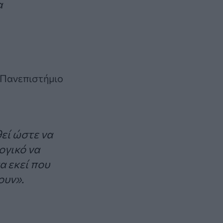
α
 Πανεπιστήμιο
εί ώστε να
ογικό να
 εκεί που
ουν».