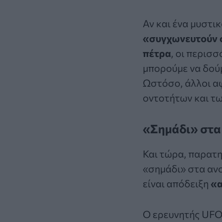
Αν και
ένα μυστικ
«συγχωνευτούν σ
πέτρα
, οι περισ
μπορούμε να δούμ
Ωστόσο, άλλοι α
οντοτήτων και τ
«Σημάδι» στα
Και τώρα, παρατη
«σημάδι» στα ανο
είναι απόδειξη
«α
Ο ερευνητής UFO