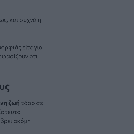
ς, και συχνά η
μορφιάς είτε για
οφασίζουν ότι
υς
ινη
ζωή
τόσο σε
πίστευτο
 βρει ακόμη