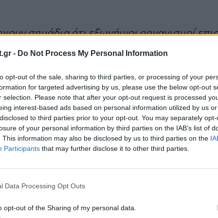
χουν σημάδια ότι εξωγήινοι οργανισμοί επ
ν αρχαιότητα και άφησαν αποδείξεις αυτού τ
.gr -
Do Not Process My Personal Information
. Μπορεί κάλλιστα να είναι ένας φυσικός σ
υ μοιάζει με κρανίο. Κάτι σαν το να βλέπει
to opt-out of the sale, sharing to third parties, or processing of your per
formation for targeted advertising by us, please use the below opt-out s
φα».
r selection. Please note that after your opt-out request is processed y
eing interest-based ads based on personal information utilized by us or
disclosed to third parties prior to your opt-out. You may separately opt-
losure of your personal information by third parties on the IAB’s list of
. This information may also be disclosed by us to third parties on the
IA
ημιουργήθηκε από αρχαίους εξωγήινους
Participants
that may further disclose it to other third parties.
κ
, ιδρυτής του UFO Sightings Daily, ο οποίος εντό
 στη MailOnline:
l Data Processing Opt Outs
o opt-out of the Sharing of my personal data.