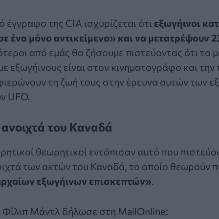
ό έγγραφο της CIA ισχυρίζεται ότι
εξωγήινοι κα
ε ένα μόνο αντικείμενο» και να μετατρέψουν 2
σότεροι από εμάς θα ζήσουμε πιστεύοντας ότι το 
ε εξωγήινους είναι στον κινηματογράφο και την
φιερώνουν τη ζωή τους στην έρευνα αυτών των 
ων UFO.
 ανοιχτά του Καναδά
ρητικοί θεωρητικοί εντόπισαν αυτό που πιστεύουν
ιχτά των ακτών του Καναδά, το οποίο θεωρούν π
ρχαίων εξωγήινων επισκεπτών»
.
 Φίλιπ Μάντλ δήλωσε στη MailOnline: