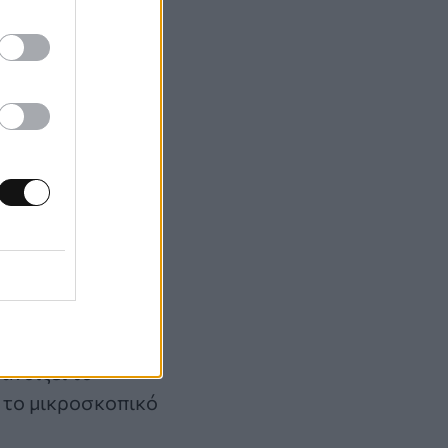
ησαν το
σω τους
υ όταν
orant Island
και
 ανοίξει το
, το μικροσκοπικό