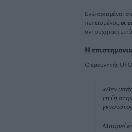
Ενώ ορισμένοι συ
πεπεισμένοι,
οι 
ανησυχητική εικό
Η επιστημονι
Ο ερευνητής UFO 
«Δεν υπάρ
τη Γη στη
γεγονότος
Μπορεί κά