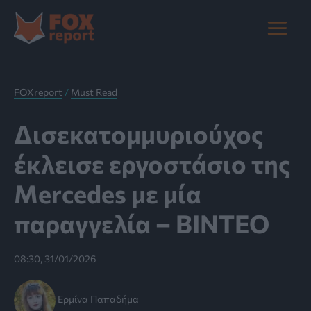
Μετάβαση
στο
Main
περιεχόμενο
Menu
FOXreport
/
Must Read
Δισεκατομμυριούχος
έκλεισε εργοστάσιο της
Mercedes με μία
παραγγελία – ΒΙΝΤΕΟ
08:30, 31/01/2026
Ερμίνα Παπαδήμα