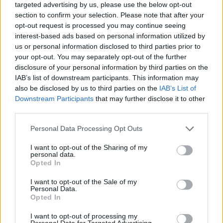
targeted advertising by us, please use the below opt-out
section to confirm your selection. Please note that after your
opt-out request is processed you may continue seeing
interest-based ads based on personal information utilized by
us or personal information disclosed to third parties prior to
your opt-out. You may separately opt-out of the further
disclosure of your personal information by third parties on the
IAB’s list of downstream participants. This information may
also be disclosed by us to third parties on the
IAB’s List of
Κουίζ: Πόσο καλά γνωρίζετε την ελληνική
Downstream Participants
that may further disclose it to other
μυθολογία; Μπορείτε να κάνετε το 3 στα 3;
third parties.
Personal Data Processing Opt Outs
ΨΥΧΑΓΩΓΊΑ
21:00, 06/08/2026
I want to opt-out of the Sharing of my
personal data.
Opted In
I want to opt-out of the Sale of my
Personal Data.
Opted In
I want to opt-out of processing my
Personal Data for Targeted Advertising.