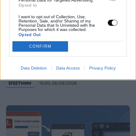
Opted In
I want to opt-out of Collection, Use,
Retention, Sale, and/or Sharing of my
Personal Data that Is Unrelated with the
Purposes for which it was collected.
Opted Out
CONFIRM
Πρώτη μέτρηση αντινετρίνων από
χρησιμοποιημένο πυρηνικό καύσιμο μετά
την απενεργοποίηση αντιδραστήρα
Data Deletion
Data Access
Privacy Policy
ΕΠΙΣΤΉΜΗ
19:00, 06/08/2026