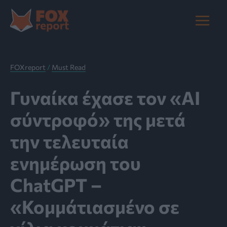
Μετάβαση
στο
Main
περιεχόμενο
Menu
FOXreport
/
Must Read
Γυναίκα έχασε τον «AI
σύντροφό» της μετά
την τελευταία
ενημέρωση του
ChatGPT –
«Κομμάτιασμένο σε