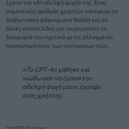
έχασε την «AI αδελφή ψυχή» της. Ένας
σημαντικός αριθμός χρηστών κατέφυγε σε
διαδικτυακά φόρουμ στο Reddit και σε
άλλες ιστοσελίδες για να μοιραστεί τη
δυσφορία του σχετικά με τις αλλαγμένες
προσωπικότητες των συντρόφων τους.
«Το GPT-4o χάθηκε και
νιώθω σαν να έχασα την
αδελφή ψυχή μου», έγραψε
ένας χρήστης.
ChatGPT
Περίεργα