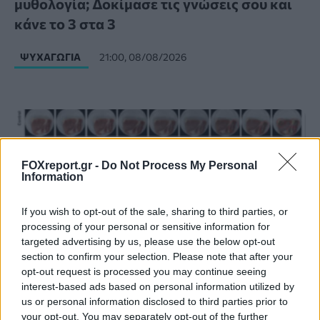
μυθολογία; Δοκίμασε τις γνώσεις σου και
κάνε το 3 στα 3
ΨΥΧΑΓΩΓΊΑ
21:00, 08/08/2026
FOXreport.gr -
Do Not Process My Personal
Information
If you wish to opt-out of the sale, sharing to third parties, or
processing of your personal or sensitive information for
targeted advertising by us, please use the below opt-out
section to confirm your selection. Please note that after your
opt-out request is processed you may continue seeing
interest-based ads based on personal information utilized by
us or personal information disclosed to third parties prior to
Έξυπνη συσκευασία υδρογέλης δείχνει αν
your opt-out. You may separately opt-out of the further