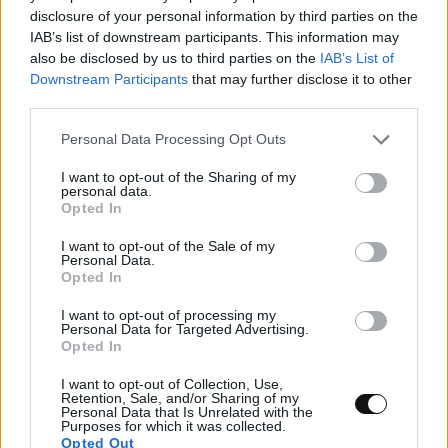
το φαγητό παραμένει φρέσκο
disclosure of your personal information by third parties on the
IAB’s list of downstream participants. This information may
also be disclosed by us to third parties on the
IAB’s List of
ΕΠΙΣΤΉΜΗ
19:00, 08/08/2026
Downstream Participants
that may further disclose it to other
third parties.
Personal Data Processing Opt Outs
I want to opt-out of the Sharing of my
personal data.
Opted In
I want to opt-out of the Sale of my
Personal Data.
Opted In
I want to opt-out of processing my
Personal Data for Targeted Advertising.
Opted In
I want to opt-out of Collection, Use,
Retention, Sale, and/or Sharing of my
Η Anthropic βελτιώνει τα φίλτρα
Personal Data that Is Unrelated with the
Purposes for which it was collected.
ασφαλείας της βιολογίας του Claude Fable
Opted Out