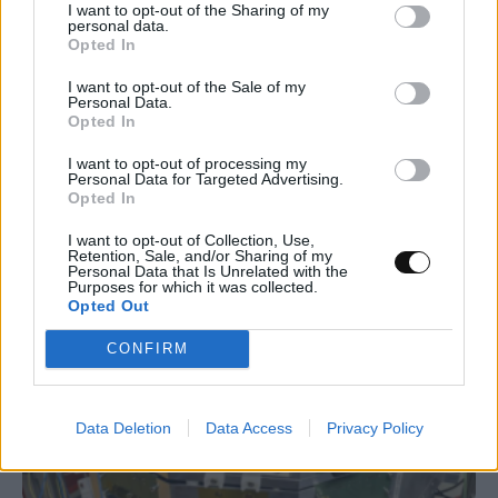
I want to opt-out of the Sharing of my
personal data.
Opted In
Το Google Assistant αποσύρεται από τα
I want to opt-out of the Sale of my
Android τηλέφωνα τον Σεπτέμβριο
Personal Data.
Opted In
ΤΕΧΝΟΛΟΓΊΑ
13:00, 07/08/2026
I want to opt-out of processing my
Personal Data for Targeted Advertising.
Opted In
I want to opt-out of Collection, Use,
Retention, Sale, and/or Sharing of my
Personal Data that Is Unrelated with the
Purposes for which it was collected.
Opted Out
CONFIRM
Data Deletion
Data Access
Privacy Policy