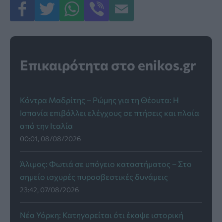
Επικαιρότητα στο enikos.gr
Κόντρα Μαδρίτης – Ρώμης για τη Θέουτα: Η
Ισπανία επιβάλλει ελέγχους σε πτήσεις και πλοία
από την Ιταλία
00:01, 08/08/2026
Άλιμος: Φωτιά σε υπόγειο καταστήματος – Στο
σημείο ισχυρές πυροσβεστικές δυνάμεις
23:42, 07/08/2026
Νέα Υόρκη: Κατηγορείται ότι έκαψε ιστορική