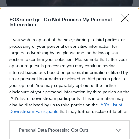
Αστρονόμοι μέτρησαν την μακρινή
FOXreport.gr -
Do Not Process My Personal
Information
επίδραση ενός κβάζαρ στο σύμπαν – Τι
ανακάλυψαν
If you wish to opt-out of the sale, sharing to third parties, or
processing of your personal or sensitive information for
ΔΙΆΣΤΗΜΑ
15:00, 07/08/2026
targeted advertising by us, please use the below opt-out
section to confirm your selection. Please note that after your
opt-out request is processed you may continue seeing
interest-based ads based on personal information utilized by
us or personal information disclosed to third parties prior to
your opt-out. You may separately opt-out of the further
disclosure of your personal information by third parties on the
IAB’s list of downstream participants. This information may
also be disclosed by us to third parties on the
IAB’s List of
Downstream Participants
that may further disclose it to other
third parties.
Personal Data Processing Opt Outs