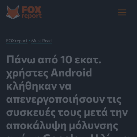
Μετάβαση
στο
Main
περιεχόμενο
Menu
FOXreport
/
Must Read
Πάνω από 10 εκατ.
χρήστες Android
κλήθηκαν να
απενεργοποιήσουν τις
συσκευές τους μετά την
αποκάλυψη μόλυνσης