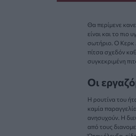
Θα περίμενε κανε
είναι και το πιο
σωτήριο. Ο
Κερκ
πίτσα
σχεδόν καθ
συγκεκριμένη πιτ
Οι εργαζό
Η ρουτίνα του ήτ
καμία παραγγελία
ανησυχούν. Η διε
από τους διανομε
Όταν έλεγξα, είδ