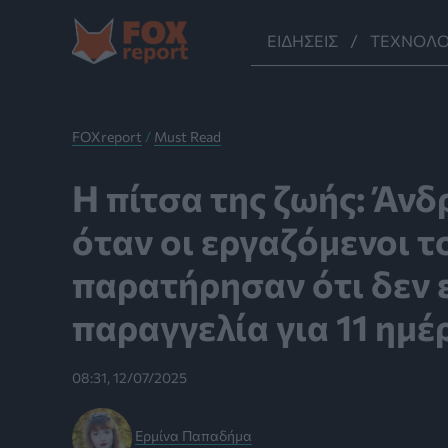
Μετάβαση
στο
ΕΙΔΉΣΕΙΣ
ΤΕΧΝΟΛΟ
περιεχόμενο
FOXreport
/
Must Read
Η πίτσα της ζωής: Άν
όταν οι εργαζόμενοι τ
παρατήρησαν ότι δεν ε
παραγγελία για 11 ημέ
08:31, 12/07/2025
Ερμίνα Παπαδήμα