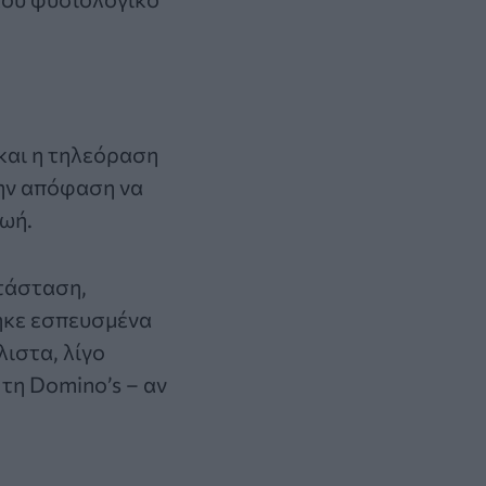
 και η τηλεόραση
την απόφαση να
ζωή.
ατάσταση,
ηκε εσπευσμένα
ιστα, λίγο
τη Domino’s – αν