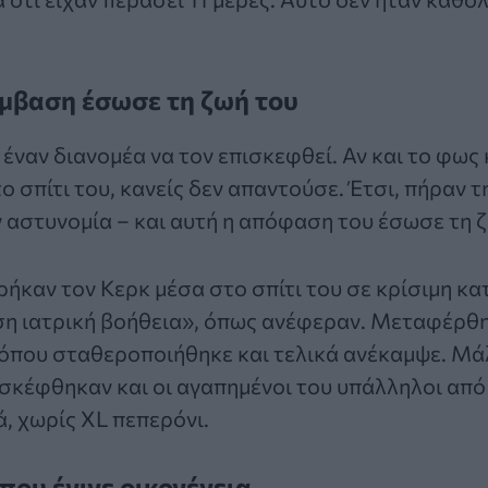
έμβαση έσωσε τη ζωή του
έναν διανομέα να τον επισκεφθεί. Αν και το φως
ο σπίτι του, κανείς δεν απαντούσε. Έτσι, πήραν 
 αστυνομία – και αυτή η απόφαση του έσωσε τη 
ρήκαν τον Κερκ μέσα στο σπίτι του σε κρίσιμη κ
ση ιατρική βοήθεια», όπως ανέφεραν. Μεταφέρθ
όπου σταθεροποιήθηκε και τελικά ανέκαμψε. Μάλ
σκέφθηκαν και οι αγαπημένοι του υπάλληλοι από 
ά, χωρίς XL πεπερόνι.
που έγινε οικογένεια