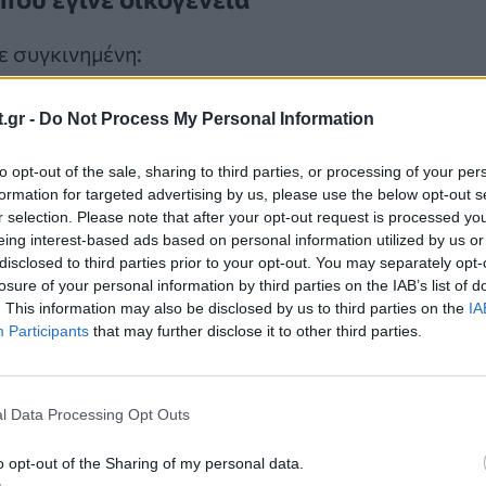
 συγκινημένη:
.gr -
Do Not Process My Personal Information
ας σημαντικός πελάτης, μέλος της οικογένεια
 Απλώς κάναμε το καθήκον μας. Είδαμε ότι κά
to opt-out of the sale, sharing to third parties, or processing of your per
formation for targeted advertising by us, please use the below opt-out s
αλά και έπρεπε να κάνουμε κάτι».
r selection. Please note that after your opt-out request is processed y
eing interest-based ads based on personal information utilized by us or
disclosed to third parties prior to your opt-out. You may separately opt-
losure of your personal information by third parties on the IAB’s list of
. This information may also be disclosed by us to third parties on the
IA
Participants
that may further disclose it to other third parties.
έχτηκαν θερμά συγχαρητήρια από τα ΜΜΕ για την
τι η αφοσίωση και η φροντίδα μπορούν να ξεπε
τίασης. Και πιθανόν ο Κερκ να αγαπά ακόμα περι
l Data Processing Opt Outs
νο για την πίτσα της, αλλά για τους ανθρώπους τη
o opt-out of the Sharing of my personal data.