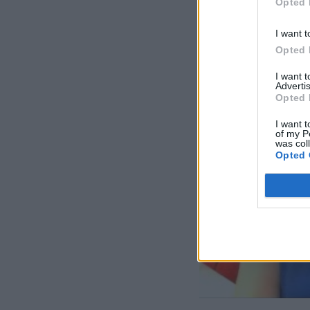
Opted 
I want t
Opted 
I want 
Advertis
Opted 
I want t
of my P
was col
Opted 