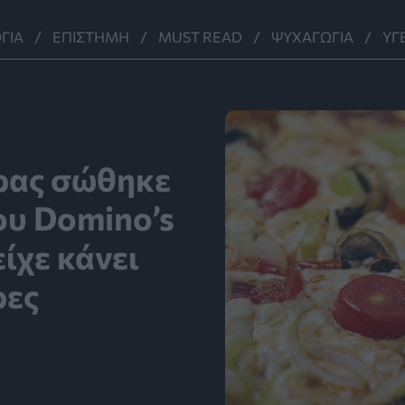
ΓΊΑ
ΕΠΙΣΤΉΜΗ
MUST READ
ΨΥΧΑΓΩΓΊΑ
ΥΓ
δρας σώθηκε
ου Domino’s
ίχε κάνει
ρες