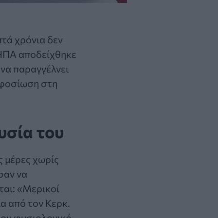
πτά χρόνια δεν
ν ΗΠΑ αποδείχθηκε
 να παραγγέλνει
αφοσίωση στη
υσία του
ς μέρες χωρίς
σαν να
ται: «Μερικοί
α από τον Κερκ.
όλου φυσιολογικό