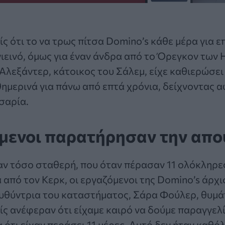
ίς ότι το να τρως πίτσα Domino’s κάθε μέρα για ε
 υγιεινό, όμως για έναν άνδρα από το Όρεγκον τω
 Αλεξάντερ
, κάτοικος του Σάλεμ, είχε καθιερώσει
ημερινά για πάνω από επτά χρόνια, δείχνοντας 
σαρία.
μενοι παρατήρησαν την απο
αν τόσο σταθερή, που όταν πέρασαν 11 ολόκληρε
 από τον Κερκ, οι εργαζόμενοι της Domino’s άρχι
υθύντρια του καταστήματος, Σάρα Φούλερ, θυμά
ίς ανέφεραν ότι είχαμε καιρό να δούμε παραγγελί
α ότι είχαν περάσει 11 μέρες. Αυτό δεν ήταν καθ