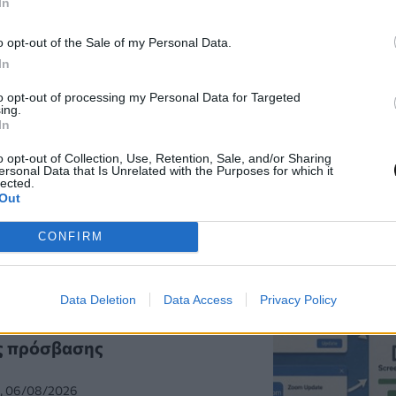
In
o opt-out of the Sale of my Personal Data.
In
to opt-out of processing my Personal Data for Targeted
ing.
In
o opt-out of Collection, Use, Retention, Sale, and/or Sharing
ersonal Data that Is Unrelated with the Purposes for which it
lected.
Out
ία άρθρα
CONFIRM
ώσεις Adobe και Zoom
Data Deletion
Data Access
Privacy Policy
όβουλο λογισμικό
ς πρόσβασης
0, 06/08/2026