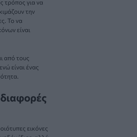
ς τρόπος για να
κιμάζουν την
ς. Το να
όνων είναι
αι από τους
νώ είναι ένας
νότητα.
3 διαφορές
οιότυπες εικόνες