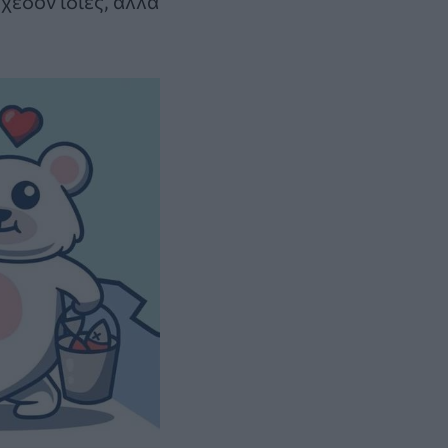
χεδόν ίδιες, αλλά