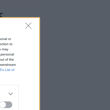
ς
στην παρακάτω
sonal or
ection to
ou may
 personal
out of the
 downstream
B’s List of