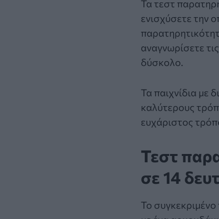
Τα
τεστ παρατηρη
ενισχύσετε την ο
παρατηρητικότητά
αναγνωρίσετε τις
δύσκολο.
Τα παιχνίδια με
δ
καλύτερους τρόπο
ευχάριστος τρόπο
Τεστ παρα
σε 14 δευ
Το συγκεκριμένο