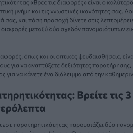
τικότητας «Βρες τις διαφορές»
είναι ο καλύτερο
πτική μνήμη και τις γνωστικές ικανότητες σας. Δο
 σας, και πόση προσοχή δίνετε στις λεπτομέρειε
 διαφορές μεταξύ δύο σχεδόν πανομοιότυπων εικ
ιαφορές
, όπως και οι οπτικές ψευδαισθήσεις, είν
υς για να αναπτύξετε δεξιότητες παρατήρησης, ε
ς για να κάνετε ένα διάλειμμα από την καθημερι
τηρητικότητας: Βρείτε τις 
τερόλεπτα
τεστ παρατηρητικότητας
παρουσιάζει δύο πανομ