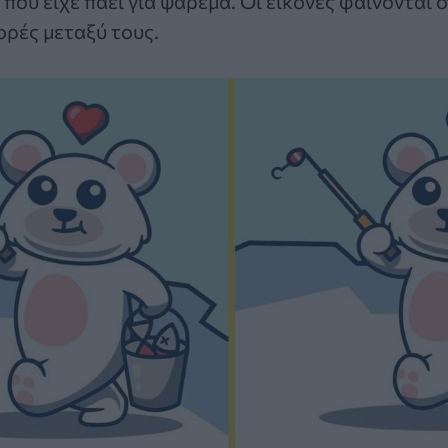
που είχε πάει για ψάρεμα. Οι εικόνες φαίνονται σ
ρές μεταξύ τους.