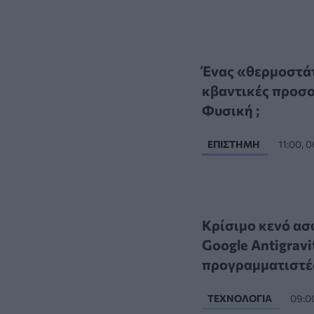
Ένας «θερμοστάτ
κβαντικές προσομ
Φυσική ;
ΕΠΙΣΤΉΜΗ
11:00, 
Κρίσιμο κενό ασφ
Google Antigravi
προγραμματιστέ
ΤΕΧΝΟΛΟΓΊΑ
09:0