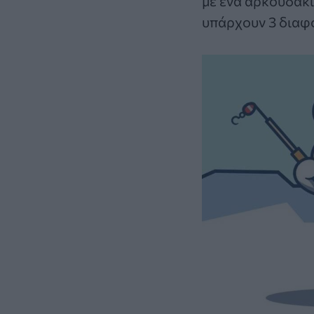
με ένα αρκουδάκι 
υπάρχουν 3 διαφο