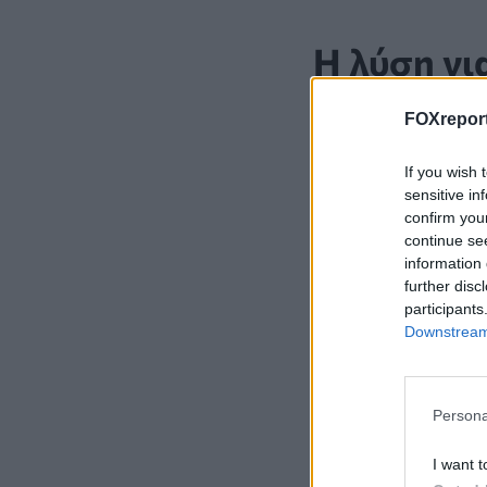
Η λύση γι
FOXreport
Αν δεν καταφέρατ
εικόνα.
If you wish 
sensitive in
confirm you
continue se
information 
further disc
participants
Downstream 
Persona
I want t