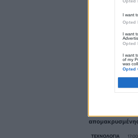
Opted 
I want t
Opted 
I want 
Advertis
Opted 
I want t
of my P
was col
Opted 
Τελευτα
Ψεύτικες ενημερ
εγκαθιστούν κακ
απομακρυσμένη
ΤΕΧΝΟΛΟΓΊΑ
17:0