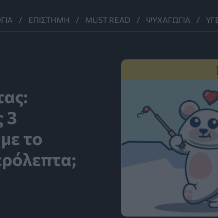
ΓΊΑ
ΕΠΙΣΤΉΜΗ
MUST READ
ΨΥΧΑΓΩΓΊΑ
ΥΓ
τας:
ς 3
 με το
ερόλεπτα;