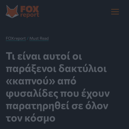
Μετάβαση
στο
Main
περιεχόμενο
Menu
FOXreport
/
Must Read
Τι είναι αυτοί οι
παράξενοι δακτύλιοι
«καπνού» από
φυσαλίδες που έχουν
παρατηρηθεί σε όλον
τον κόσμο