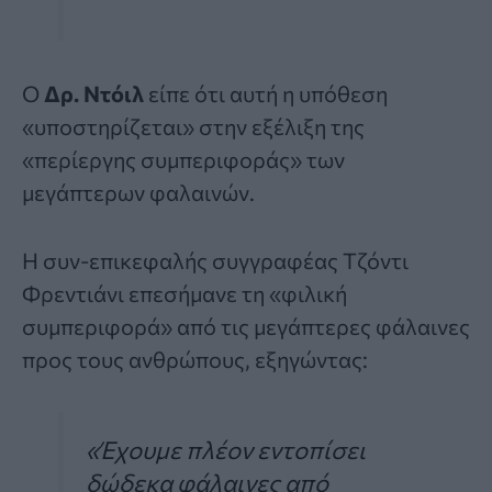
Ο
Δρ. Ντόιλ
είπε ότι αυτή η υπόθεση
«υποστηρίζεται» στην εξέλιξη της
«περίεργης συμπεριφοράς» των
μεγάπτερων φαλαινών.
Η συν-επικεφαλής συγγραφέας Τζόντι
Φρεντιάνι επεσήμανε τη «φιλική
συμπεριφορά» από τις μεγάπτερες φάλαινες
προς τους ανθρώπους, εξηγώντας:
«Έχουμε πλέον εντοπίσει
δώδεκα φάλαινες από