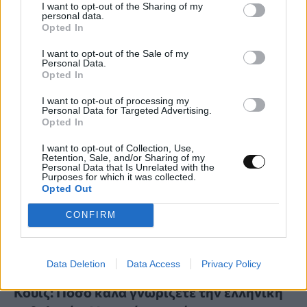
I want to opt-out of the Sharing of my
personal data.
ανεπιθύμητες αντιδράσεις
Opted In
ΕΠΙΣΤΉΜΗ
22:00, 06/08/2026
I want to opt-out of the Sale of my
Personal Data.
Opted In
I want to opt-out of processing my
Personal Data for Targeted Advertising.
Opted In
I want to opt-out of Collection, Use,
Retention, Sale, and/or Sharing of my
Personal Data that Is Unrelated with the
Purposes for which it was collected.
Opted Out
CONFIRM
Data Deletion
Data Access
Privacy Policy
Κουίζ: Πόσο καλά γνωρίζετε την ελληνική