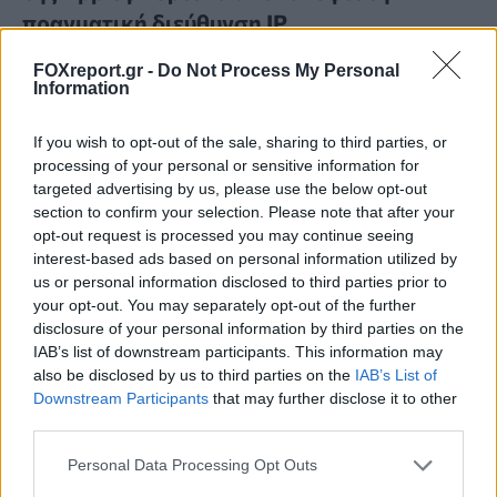
πραγματική διεύθυνση IP
FOXreport.gr -
Do Not Process My Personal
MUST READ
09:00, 07/08/2026
Information
If you wish to opt-out of the sale, sharing to third parties, or
processing of your personal or sensitive information for
targeted advertising by us, please use the below opt-out
section to confirm your selection. Please note that after your
opt-out request is processed you may continue seeing
interest-based ads based on personal information utilized by
us or personal information disclosed to third parties prior to
your opt-out. You may separately opt-out of the further
disclosure of your personal information by third parties on the
IAB’s list of downstream participants. This information may
also be disclosed by us to third parties on the
IAB’s List of
Downstream Participants
that may further disclose it to other
third parties.
Νέος σχεδιασμός καταλύτη βελτιώνει την
Personal Data Processing Opt Outs
παραγωγή αμμωνίας καταστέλλοντας