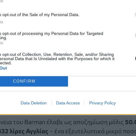
In
ς και πέθανε από ασφυξία.
o opt-out of the Sale of my Personal Data.
In
α αποκαλύφθηκε το επόμενο πρωί, όταν η σύζυγο
απουσία του, ξεκίνησε με τη βοήθεια γειτόνων έρ
to opt-out of processing my Personal Data for Targeted
ing.
 όταν κάποιος παρατήρησε το χέρι του να προεξ
In
ένη άσφαλτο.
o opt-out of Collection, Use, Retention, Sale, and/or Sharing
ersonal Data that Is Unrelated with the Purposes for which it
lected.
ι αποζημίωση-ντροπή
Out
CONFIRM
σε στη σύλληψη αρκετών εργατών, μεταξύ των οπ
γού και ένας εργάτης που κατηγορήθηκαν για αμ
ο, καθώς και για ανθρωποκτονία εξ αμελείας.
Data Deletion
Data Access
Privacy Policy
ένεια του Barman έλαβε ως αποζημίωση μόλις
50.
432 λίρες Αγγλίας
– ένα εξευτελιστικά μικρό ποσό