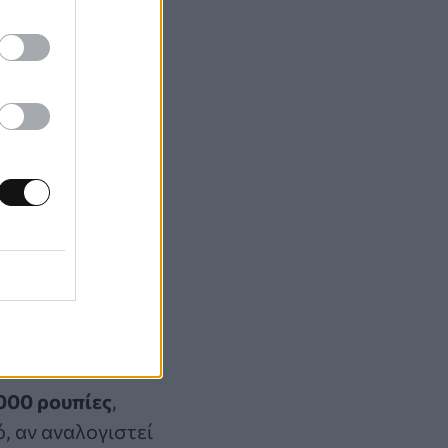
ς του Barman,
ευνες. Το σώμα
έχει από την
οίων και ο
έλεια που
000 ρουπίες
,
, αν αναλογιστεί