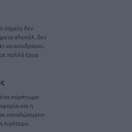
το σημείο δεν
ήρεια αλκοόλ, δεν
ι να αντιδράσει.
 σε πολλά έργα
ας
ι ένα σύμπτωμα
αφορία και η
ναι «αναλώσιμοι»
η λιγότερο.