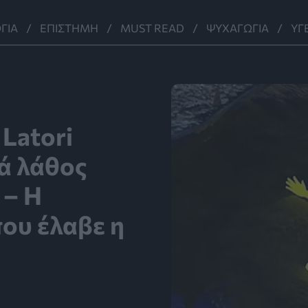
ΓΊΑ
ΕΠΙΣΤΉΜΗ
MUST READ
ΨΥΧΑΓΩΓΊΑ
ΥΓ
 Latori
ά λάθος
 – Η
ου έλαβε η