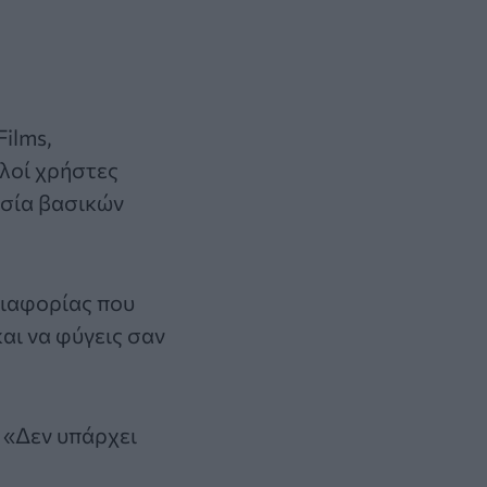
ilms,
λοί χρήστες
υσία βασικών
διαφορίας που
αι να φύγεις σαν
 «Δεν υπάρχει