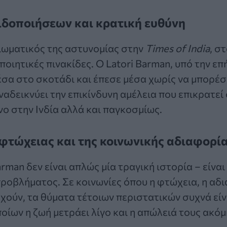
ιδοποιήσεων και κρατική ευθύνη
ωματικός της αστυνομίας στην
Times of India
, σ
οιητικές πινακίδες. Ο Latori Barman, υπό την επ
έσα στο σκοτάδι και έπεσε μέσα χωρίς να μπορέσε
ναδεικνύει την επικίνδυνη αμέλεια που επικρατεί
νο στην Ινδία αλλά και παγκοσμίως.
 φτώχειας και της κοινωνικής αδιαφορί
rman δεν είναι απλώς μία τραγική ιστορία – είνα
ροβλήματος. Σε κοινωνίες όπου η φτώχεια, η αδι
ούν, τα θύματα τέτοιων περιστατικών συχνά εί
οίων η ζωή μετράει λίγο και η απώλειά τους ακόμ