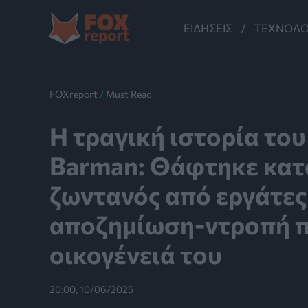
Μετάβαση
στο
ΕΙΔΉΣΕΙΣ
ΤΕΧΝΟΛΟ
περιεχόμενο
FOXreport
/
Must Read
Η τραγική ιστορία του
Barman: Θάφτηκε κατ
ζωντανός από εργάτες
αποζημίωση-ντροπή π
οικογένειά του
20:00, 10/06/2025