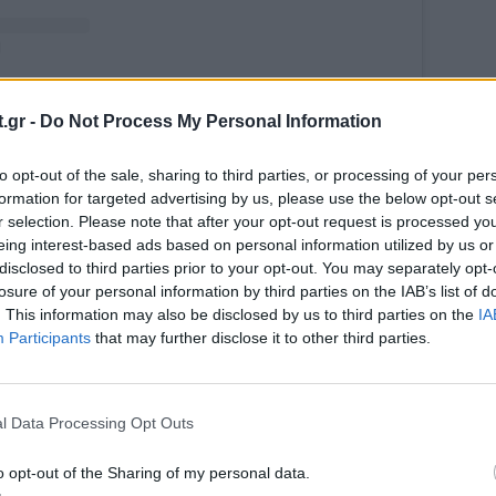
.gr -
Do Not Process My Personal Information
t shared by Zack D. Films (@zackdfilms)
to opt-out of the sale, sharing to third parties, or processing of your per
formation for targeted advertising by us, please use the below opt-out s
r selection. Please note that after your opt-out request is processed y
eing interest-based ads based on personal information utilized by us or
rman: Θάνατος από ασφυξία 
disclosed to third parties prior to your opt-out. You may separately opt-
losure of your personal information by third parties on the IAB’s list of
 αμέλεια
. This information may also be disclosed by us to third parties on the
IA
Participants
that may further disclose it to other third parties.
 να έχασε τις αισθήσεις του όταν έπεσε στον λά
άτες επέστρεψαν για να ολοκληρώσουν την αποκα
l Data Processing Opt Outs
 προσέξουν τον άνθρωπο μέσα στο σκάμμα, γέμι
o opt-out of the Sharing of my personal data.
ίκια και τον ισοπέδωσαν με οδοστρωτήρα. Ο άτυ