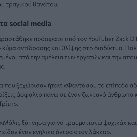
ου τραγικού θανάτου.
τα social media
αραστάθηκε πρόσφατα από τον YouTuber Zack D F
κύμα αντίδρασης και θλίψης στο διαδίκτυο. Πολ
μένοι από την αμέλεια των εργατών και την απο
ς.
ια που ξεχώρισαν ήταν: «Φαντάσου το επίπεδο α
α ρίξεις άσφαλτο πάνω σε έναν ζωντανό άνθρωπο κ
Τρίτη».
«Μόλις ξύπνησα για να τραυματιστώ ψυχικά» και
 είδαν έναν ενήλικο άντρα στον λάκκο».