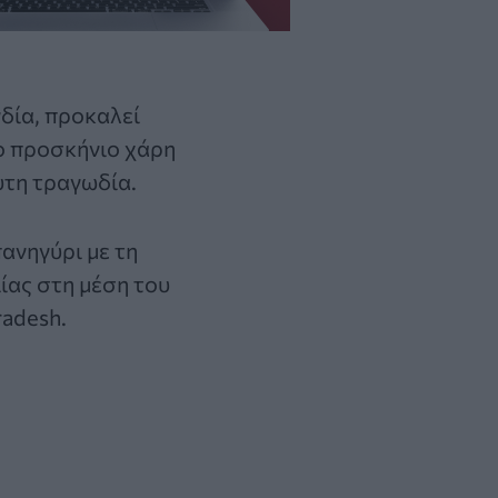
νδία, προκαλεί
το προσκήνιο χάρη
υτη τραγωδία.
ανηγύρι με τη
ίας στη μέση του
radesh.