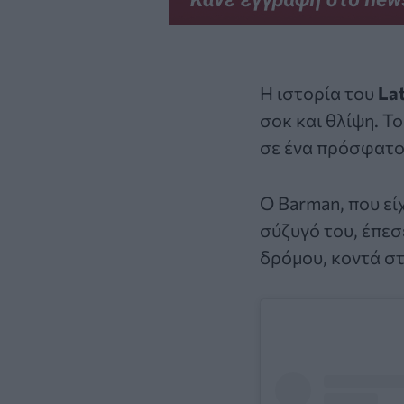
Η ιστορία του
La
σοκ και θλίψη. Τ
σε ένα πρόσφατο
Ο Barman, που εί
σύζυγό του, έπεσ
δρόμου, κοντά στ