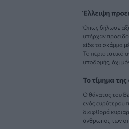
Έλλειψη προε
Όπως δήλωσε αξι
υπήρχαν προειδοπ
είδε το σκάμμα μ
Το περιστατικό α
υποδομής, όχι μό
Το τίμημα της
Ο θάνατος του Ba
ενός ευρύτερου π
διαφθορά κυριαρχ
άνθρωποι, των οπ