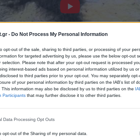
.gr -
Do Not Process My Personal Information
to opt-out of the sale, sharing to third parties, or processing of your per
formation for targeted advertising by us, please use the below opt-out s
r selection. Please note that after your opt-out request is processed y
eing interest-based ads based on personal information utilized by us or
disclosed to third parties prior to your opt-out. You may separately opt-
πραγματικότητα: Opiliones
losure of your personal information by third parties on the IAB’s list of
. This information may also be disclosed by us to third parties on the
IA
α ήταν στην πραγματικότητα
Opiliones (Φαλάγγι)
Participants
that may further disclose it to other third parties.
 ως πατέρες των ποδιών ή «harvestmen».
l Data Processing Opt Outs
είναι αληθινές
αράχνες
, καθώς δεν έχουν αδένες 
αν ενιαίο σώμα αντί για δύο. Αν και τρομακτικά σ
o opt-out of the Sharing of my personal data.