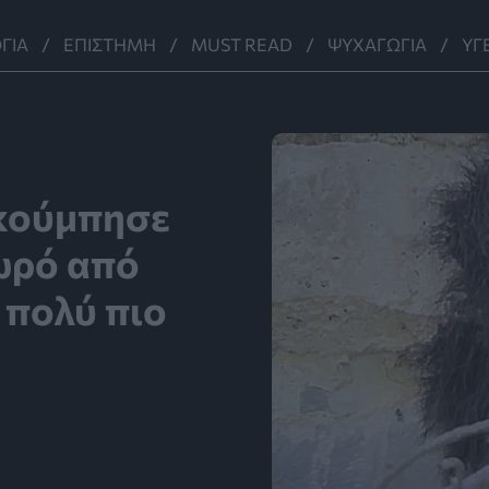
ΓΊΑ
ΕΠΙΣΤΉΜΗ
MUST READ
ΨΥΧΑΓΩΓΊΑ
ΥΓ
ακούμπησε
σωρό από
 πολύ πιο