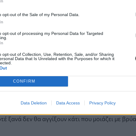
λητηριώδη και χρησιμοποιούν αδένες που εκκρίνο
In
ρευτές τους.
o opt-out of the Sale of my Personal Data.
In
νά ζουν κάτω από πέτρες, ξύλα ή φύλλα και συνή
to opt-out of processing my Personal Data for Targeted
ing.
οστατευτούν από τους θηρευτές και για να παραμ
In
υτή, η μάζα τους βρέθηκε πάνω σε έναν ηλιόλου
o opt-out of Collection, Use, Retention, Sale, and/or Sharing
κό.
ersonal Data that Is Unrelated with the Purposes for which it
lected.
Out
ς
CONFIRM
οίο αρχικά δημοσιεύτηκε το 2015 από το «Pedaling
σε αντιδράσεις στους θεατές. Πολλοί περιέγραψ
Data Deletion
Data Access
Privacy Policy
ή «εφιάλτη», ενώ άλλοι εξέφρασαν την αντίδρασ
τέ ξανά δεν θα αγγίξουν κάτι που μοιάζει με βρύα