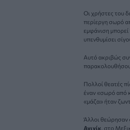
Οι χρήστες του δ
περίεργη σωρό απ
εμφάνιση μπορεί 
υπενθυμίσει σίγο
Αυτό ακριβώς συ
παρακολουθήσουν 
Πολλοί θεατές π
έναν «σωρό από 
«μάζα» ήταν ζων
Άλλοι θεώρησαν ό
Αχιχίκ
, στο Μεξ