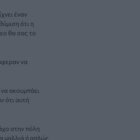
ίχνει έναν
θύμιση ότι η
εο θα σας το
άφεραν να
 να ακουμπάει
ν ότι αυτή
άχο στην πόλη
α μαλλιά ή απλώς