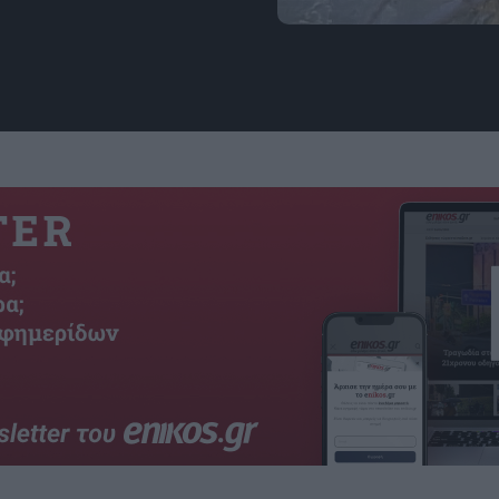
Εικόνα: Pedaling Picture