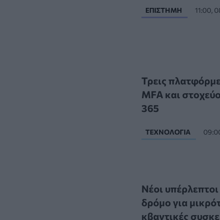
ΕΠΙΣΤΉΜΗ
11:00, 
Τρεις πλατφόρμε
MFA και στοχεύο
365
ΤΕΧΝΟΛΟΓΊΑ
09:0
Νέοι υπέρλεπτοι
δρόμο για μικρό
κβαντικές συσκε