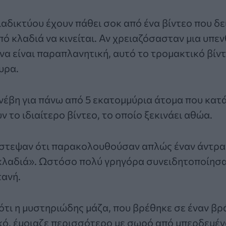
ιαδικτύου έχουν πάθει σοκ από ένα βίντεο που δε
ό κλαδιά να κινείται. Αν χρειαζόσασταν μια υπεν
να είναι παραπλανητική, αυτό το τρομακτικό βίντ
υρα.
νέβη για πάνω από 5 εκατομμύρια άτομα που κατ
το ιδιαίτερο βίντεο, το οποίο ξεκινάει αθώα.
ίστεψαν ότι παρακολουθούσαν απλώς έναν άντρα
κλαδιά». Ωστόσο πολύ γρηγόρα συνειδητοποίησα
τανή.
τι η μυστηριώδης μάζα, που βρέθηκε σε έναν βρ
ικό, έμοιαζε περισσότερο με σωρό από μπερδεμέν