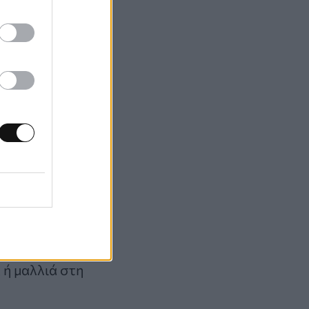
υν υγρά για να
θως μαζεύονται σε
είνουν ζεστά.
στο βράχο στο
 Pictures» στο
αν την εμπειρία
ή τους
 ή μαλλιά στη