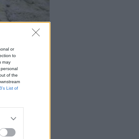
sonal or
ection to
ou may
 personal
out of the
 downstream
B’s List of
, μια αράχνη που
για να παράγουν
την εμφάνιση, δεν