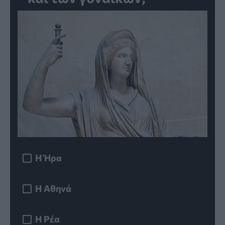
Η Ήρα
Η Αθηνά
Η Ρέα