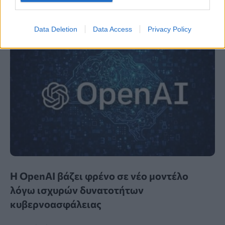
Data Deletion
Data Access
Privacy Policy
Η OpenAI βάζει φρένο σε νέο μοντέλο
λόγω ισχυρών δυνατοτήτων
κυβερνοασφάλειας