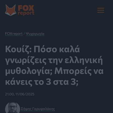
Μετάβαση
στο
Main
περιεχόμενο
Menu
FOXreport
/
Ψυχαγωγία
Κουίζ: Πόσο καλά
γνωρίζεις την ελληνική
μυθολογία; Μπορείς να
κάνεις το 3 στα 3;
21:00, 11/06/2025
Σήφης Γαρυφαλάκης