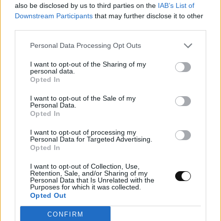
also be disclosed by us to third parties on the
IAB’s List of
ΕΠΙΣΤΉΜΗ
17:00, 09/08/2026
Downstream Participants
that may further disclose it to other
third parties.
Personal Data Processing Opt Outs
I want to opt-out of the Sharing of my
personal data.
Opted In
I want to opt-out of the Sale of my
Personal Data.
Opted In
I want to opt-out of processing my
Personal Data for Targeted Advertising.
Opted In
I want to opt-out of Collection, Use,
Retention, Sale, and/or Sharing of my
Personal Data that Is Unrelated with the
Δύο στρώσεις βορίου μπορεί να
Purposes for which it was collected.
καταρρίψουν το ρεκόρ υπεραγωγιμότητας
Opted Out
CONFIRM
ΕΠΙΣΤΉΜΗ
15:00, 09/08/2026