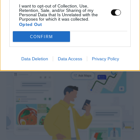
I want to opt-out of Collection, Use,
Πλούτωνας: Η ατμόσφαιρά του
Retention, Sale, and/or Sharing of my
Personal Data that Is Unrelated with the
συρρικνώνεται καθώς απομακρύνεται από
Purposes for which it was collected.
Opted Out
τον Ήλιο
CONFIRM
ΔΙΆΣΤΗΜΑ
15:00, 08/08/2026
Data Deletion
Data Access
Privacy Policy