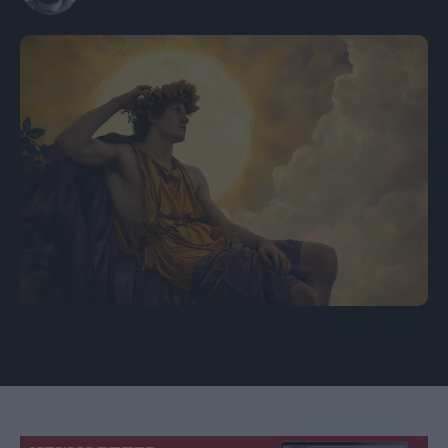
πηγή: freepik.com