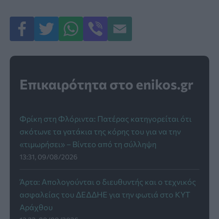
Επικαιρότητα στο enikos.gr
Φρίκη στη Φλόριντα: Πατέρας κατηγορείται ότι
σκότωνε τα γατάκια της κόρης του για να την
«τιμωρήσει» – Βίντεο από τη σύλληψη
13:31, 09/08/2026
Άρτα: Απολογούνται ο διευθυντής και ο τεχνικός
ασφαλείας του ΔΕΔΔΗΕ για την φωτιά στο ΚΥΤ
Αράχθου