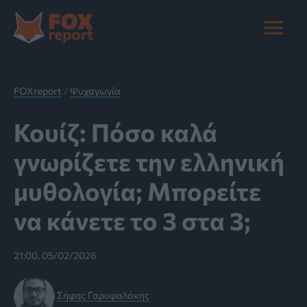
Μετάβαση
στο
Main
περιεχόμενο
Menu
FOXreport
/
Ψυχαγωγία
Κουίζ: Πόσο καλά
γνωρίζετε την ελληνική
μυθολογία; Μπορείτε
να κάνετε το 3 στα 3;
21:00, 05/02/2026
Σήφης Γαρυφαλάκης