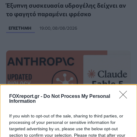
Έξυπνη συσκευασία υδρογέλης δείχνει αν
το φαγητό παραμένει φρέσκο
ΕΠΙΣΤΉΜΗ
19:00, 08/08/2026
FOXreport.gr -
Do Not Process My Personal
Information
If you wish to opt-out of the sale, sharing to third parties, or
processing of your personal or sensitive information for
targeted advertising by us, please use the below opt-out
Η Anthropic βελτιώνει τα φίλτρα
section to confirm your selection. Please note that after your