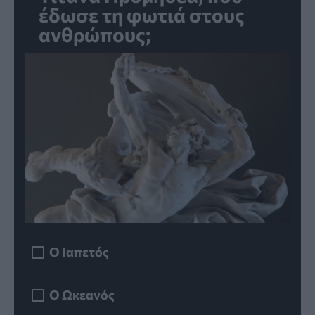
έδωσε τη φωτιά στους
ανθρώπους;
Ο Ιαπετός
Ο Ωκεανός