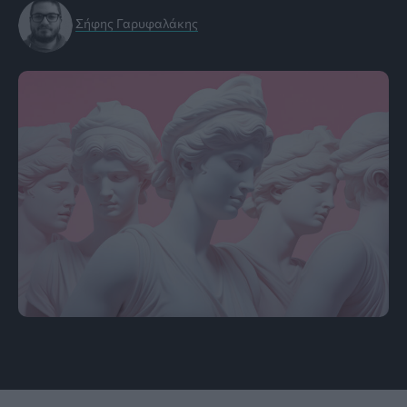
Σήφης Γαρυφαλάκης
πηγή: freepik.com