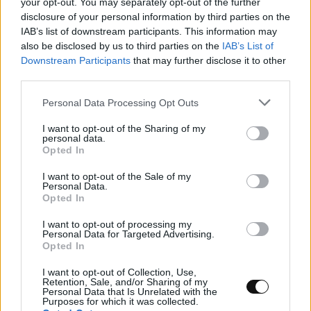
your opt-out. You may separately opt-out of the further
disclosure of your personal information by third parties on the
Ένας «θερμοστάτης» για πιο ρεαλιστικές
IAB’s list of downstream participants. This information may
also be disclosed by us to third parties on the
IAB’s List of
κβαντικές προσομοιώσεις – Τι κερδίζει η
Downstream Participants
that may further disclose it to other
Φυσική ;
third parties.
Personal Data Processing Opt Outs
ΕΠΙΣΤΉΜΗ
11:00, 06/08/2026
I want to opt-out of the Sharing of my
personal data.
Opted In
I want to opt-out of the Sale of my
Personal Data.
Opted In
I want to opt-out of processing my
Personal Data for Targeted Advertising.
Opted In
I want to opt-out of Collection, Use,
Retention, Sale, and/or Sharing of my
Personal Data that Is Unrelated with the
Purposes for which it was collected.