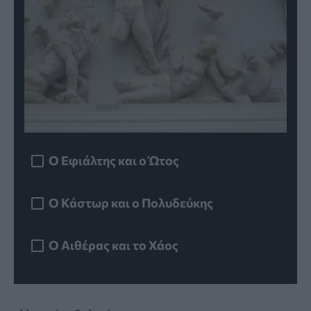
O Εφιάλτης και ο Ώτος
O Κάστωρ και ο Πολυδεύκης
Ο Αιθέρας και το Χάος