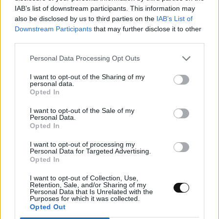
Ψεύτικες ενημερώσεις Adobe και Zoom
IAB’s list of downstream participants. This information may
also be disclosed by us to third parties on the
IAB’s List of
εγκαθιστούν κακόβουλο λογισμικό
Downstream Participants
that may further disclose it to other
απομακρυσμένης πρόσβασης
third parties.
Personal Data Processing Opt Outs
ΤΕΧΝΟΛΟΓΊΑ
17:00, 06/08/2026
I want to opt-out of the Sharing of my
personal data.
Opted In
I want to opt-out of the Sale of my
Personal Data.
Opted In
I want to opt-out of processing my
Personal Data for Targeted Advertising.
Opted In
I want to opt-out of Collection, Use,
Retention, Sale, and/or Sharing of my
Personal Data that Is Unrelated with the
Purposes for which it was collected.
Opted Out