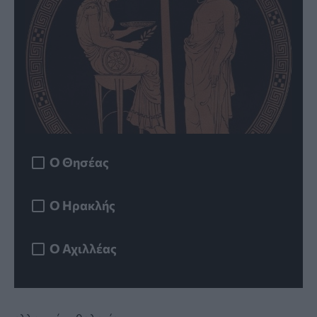
Ο Θησέας
Ο Ηρακλής
Ο Αχιλλέας