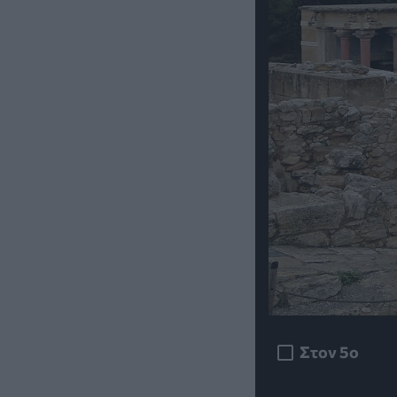
Στον 5ο