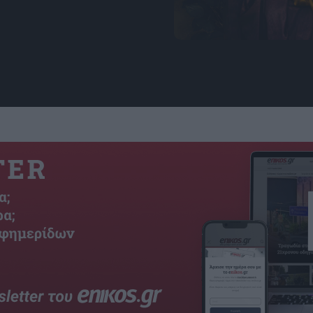
πηγή: freepik.com