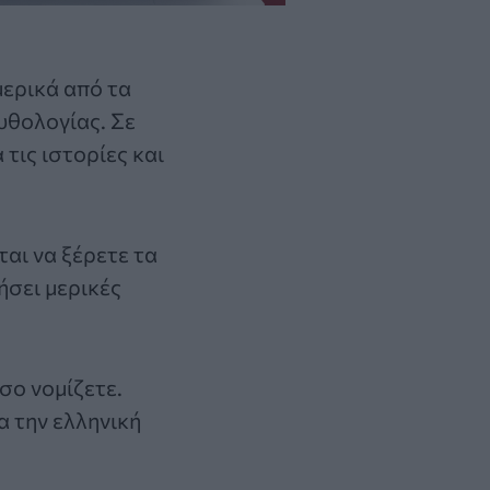
μερικά από τα
μυθολογίας
. Σε
 τις ιστορίες και
ται να ξέρετε τα
ήσει μερικές
σο νομίζετε.
α την ελληνική