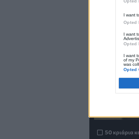
Opted 
I want t
Opted 
I want 
Advertis
Opted 
I want t
of my P
was col
Opted 
50 κριάρια κα