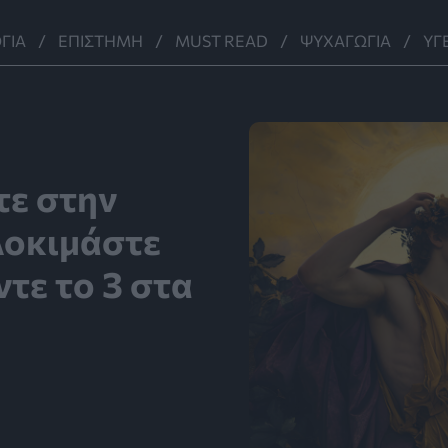
ΓΊΑ
ΕΠΙΣΤΉΜΗ
MUST READ
ΨΥΧΑΓΩΓΊΑ
ΥΓ
τε στην
Δοκιμάστε
ντε το 3 στα