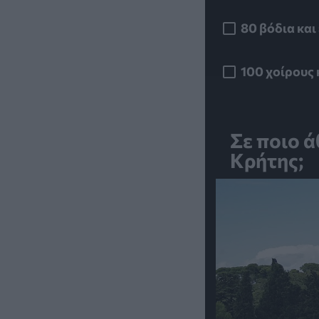
80 βόδια και
100 χοίρους 
Σε ποιο ά
Κρήτης;