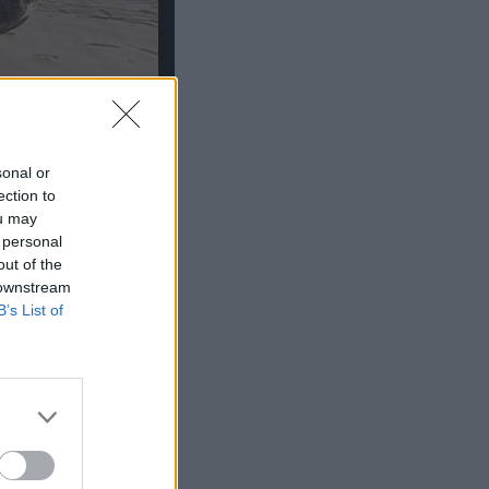
sonal or
ection to
ou may
 personal
out of the
 downstream
B’s List of
ό για να
ό πόλεμο;