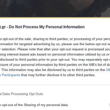
.gr -
Do Not Process My Personal Information
to opt-out of the sale, sharing to third parties, or processing of your per
formation for targeted advertising by us, please use the below opt-out s
r selection. Please note that after your opt-out request is processed y
eing interest-based ads based on personal information utilized by us or
disclosed to third parties prior to your opt-out. You may separately opt-
losure of your personal information by third parties on the IAB’s list of
. This information may also be disclosed by us to third parties on the
IA
Participants
that may further disclose it to other third parties.
κανε ο Πηλέας στον ποταμό Σπερχει
l Data Processing Opt Outs
ωντανός ο Αχιλλέας από τον Τρωικ
o opt-out of the Sharing of my personal data.