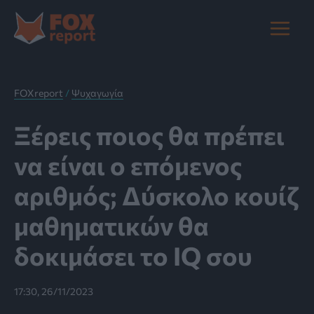
Μετάβαση
στο
Main
περιεχόμενο
Menu
FOXreport
/
Ψυχαγωγία
Ξέρεις ποιος θα πρέπει
να είναι ο επόμενος
αριθμός; Δύσκολο κουίζ
μαθηματικών θα
δοκιμάσει το IQ σου
17:30, 26/11/2023