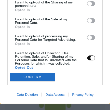
I want to opt-out of the Sharing of my
personal data.
Opted In
I want to opt-out of the Sale of my
Personal Data.
Opted In
Νέα ανάλυση δεδομένων αποκαλύπτει ότι
ο Άρης είχε περισσότερο νερό από όσο
I want to opt-out of processing my
Personal Data for Targeted Advertising.
πιστεύαμε
Opted In
I want to opt-out of Collection, Use,
ΔΙΆΣΤΗΜΑ
15:00, 06/08/2026
Retention, Sale, and/or Sharing of my
Personal Data that Is Unrelated with the
Purposes for which it was collected.
Opted Out
CONFIRM
Data Deletion
Data Access
Privacy Policy