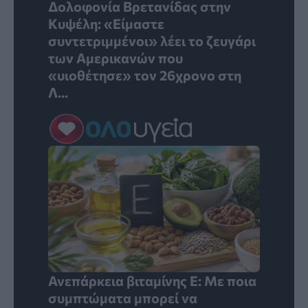
Δολοφονία Βρετανίδας στην
Κυψέλη: «Είμαστε
συντετριμμένοι» λέει το ζευγάρι
των Αμερικανών που
«υιοθέτησε» τον 26χρονο στη
Λ...
Ανεπάρκεια βιταμίνης Ε: Με ποια
συμπτώματα μπορεί να