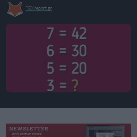
FOXreport.gr