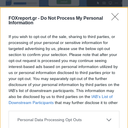
FOXreport.gr -
Do Not Process My Personal
Information
Ψεύτικες ενημερώσεις Adobe και Zoom
If you wish to opt-out of the sale, sharing to third parties, or
εγκαθιστούν κακόβουλο λογισμικό
processing of your personal or sensitive information for
απομακρυσμένης πρόσβασης
targeted advertising by us, please use the below opt-out
section to confirm your selection. Please note that after your
opt-out request is processed you may continue seeing
ΤΕΧΝΟΛΟΓΊΑ
17:00, 06/08/2026
interest-based ads based on personal information utilized by
us or personal information disclosed to third parties prior to
your opt-out. You may separately opt-out of the further
disclosure of your personal information by third parties on the
IAB’s list of downstream participants. This information may
also be disclosed by us to third parties on the
IAB’s List of
Downstream Participants
that may further disclose it to other
third parties.
Personal Data Processing Opt Outs