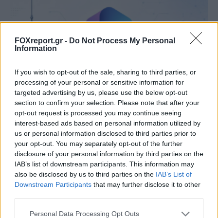
FOXreport.gr -
Do Not Process My Personal
Information
If you wish to opt-out of the sale, sharing to third parties, or
processing of your personal or sensitive information for
targeted advertising by us, please use the below opt-out
section to confirm your selection. Please note that after your
opt-out request is processed you may continue seeing
interest-based ads based on personal information utilized by
Τρεις πλατφόρμες phishing παρακάμπτουν
us or personal information disclosed to third parties prior to
το MFA και στοχεύουν λογαριασμούς
your opt-out. You may separately opt-out of the further
disclosure of your personal information by third parties on the
Microsoft 365
IAB’s list of downstream participants. This information may
also be disclosed by us to third parties on the
IAB’s List of
ΤΕΧΝΟΛΟΓΊΑ
09:00, 08/08/2026
Downstream Participants
that may further disclose it to other
third parties.
Personal Data Processing Opt Outs