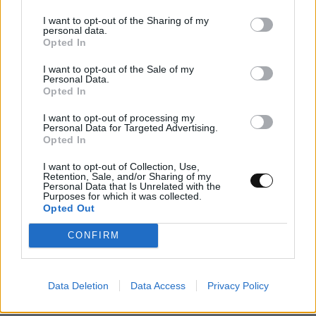
I want to opt-out of the Sharing of my
personal data.
Opted In
I want to opt-out of the Sale of my
Personal Data.
Opted In
I want to opt-out of processing my
Personal Data for Targeted Advertising.
Opted In
I want to opt-out of Collection, Use,
Retention, Sale, and/or Sharing of my
Personal Data that Is Unrelated with the
Νέοι υπέρλεπτοι υπεραγωγοί ανοίγουν τον
Purposes for which it was collected.
Opted Out
δρόμο για μικρότερες και αποδοτικότερες
κβαντικές συσκευές
CONFIRM
ΕΠΙΣΤΉΜΗ
22:00, 07/08/2026
Data Deletion
Data Access
Privacy Policy