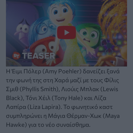
Η Έιμι Πόλερ (Amy Poehler) δανείζει ξανά
την φωνή της στη Χαρά μαζί με τους Φίλις
Σμιθ (Phyllis Smith), Λιούις Μπλακ (Lewis
Black), Τόνι Χέιλ (Tony Hale) και Λίζα
Λαπίρα (Liza Lapira). Το φωνητικό καστ
συμπληρώνει η Μάγια Θέρμαν-Χωκ (Maya
Hawke) για το νέο συναίσθημα.