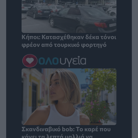
Κήποι: Κατασχέθηκαν δέκα τόνοι
φρέον από τουρκικό φορτηγό
Σκανδιναβικό bob: Το καρέ που
κάνει τα λεπτά μαλλιά να