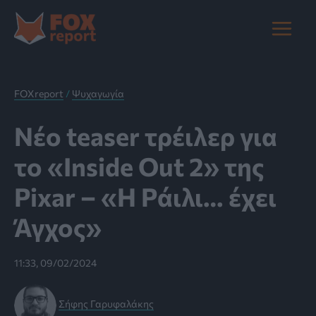
Μετάβαση
στο
Main
περιεχόμενο
Menu
FOXreport
/
Ψυχαγωγία
Νέο teaser τρέιλερ για
το «Inside Out 2» της
Pixar – «Η Ράιλι… έχει
Άγχος»
11:33, 09/02/2024
Σήφης Γαρυφαλάκης