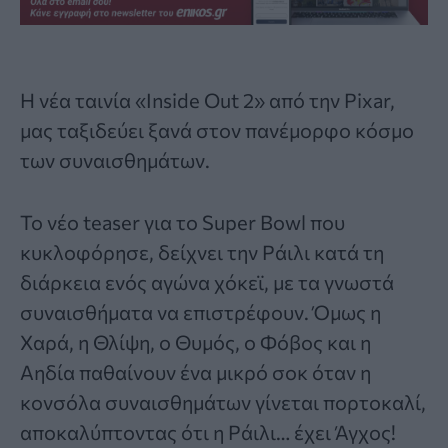
H νέα ταινία «Inside Out 2» από την Pixar,
μας ταξιδεύει ξανά στον πανέμορφο κόσμο
των συναισθημάτων.
Το νέο teaser για το Super Bowl που
κυκλοφόρησε, δείχνει την Ράιλι κατά τη
διάρκεια ενός αγώνα χόκεϊ, με τα γνωστά
συναισθήματα να επιστρέφουν. Όμως η
Χαρά, η Θλίψη, ο Θυμός, ο Φόβος και η
Αηδία παθαίνουν ένα μικρό σοκ όταν η
κονσόλα συναισθημάτων γίνεται πορτοκαλί,
αποκαλύπτοντας ότι η Ράιλι… έχει Άγχος!