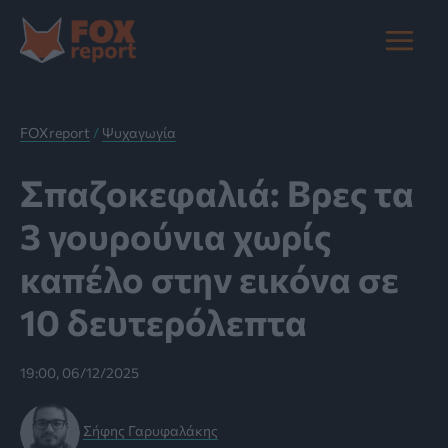
Μετάβαση
στο
Main
περιεχόμενο
Menu
FOXreport
/
Ψυχαγωγία
Σπαζοκεφαλιά: Βρες τα
3 γουρούνια χωρίς
καπέλο στην εικόνα σε
10 δευτερόλεπτα
19:00, 06/12/2025
Σήφης Γαρυφαλάκης