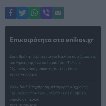
Επικαιρότητα στο enikos.gr
Σαμοθράκη: Περιπέτεια για Ιταλίδα που έχασε τις
αισθήσεις της ενώ κολυμπούσε – Τι λεει ο
21χρονος ναυαγοσώστης που την έσωσε
15:51, 07/08/2026
Χαλκιδική: Επιχείρηση μεταφοράς 49χρονης
Γερμανίδας που τραυματίστηκε σε δύσβατο
σημείο στη Συκιά
15:42, 07/08/2026