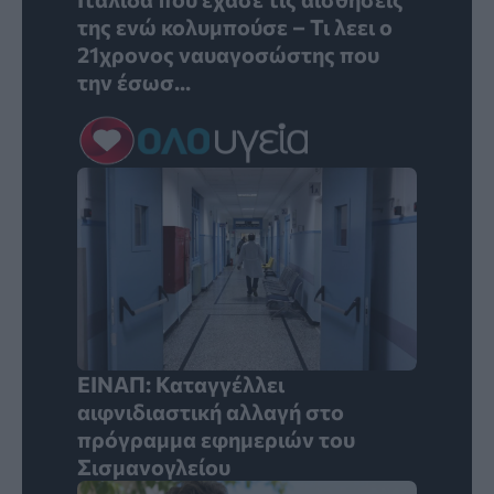
της ενώ κολυμπούσε – Τι λεει ο
21χρονος ναυαγοσώστης που
την έσωσ...
ΕΙΝΑΠ: Καταγγέλλει
αιφνιδιαστική αλλαγή στο
πρόγραμμα εφημεριών του
Σισμανογλείου