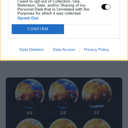
I want to opt-out of Collection, Use,
Retention, Sale, and/or Sharing of my
Personal Data that Is Unrelated with the
Purposes for which it was collected.
Opted Out
Ψεύτικες ενημερώσεις Adobe και Zoom
CONFIRM
εγκαθιστούν κακόβουλο λογισμικό
απομακρυσμένης πρόσβασης
Data Deletion
Data Access
Privacy Policy
ΤΕΧΝΟΛΟΓΊΑ
17:00, 06/08/2026