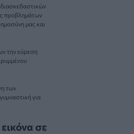
ή διασκεδαστικών
σης προβλημάτων
οημοσύνη μας και
υν την εύρεση
 κρυμμένου
ση των
 γυμναστική για
 εικόνα σε