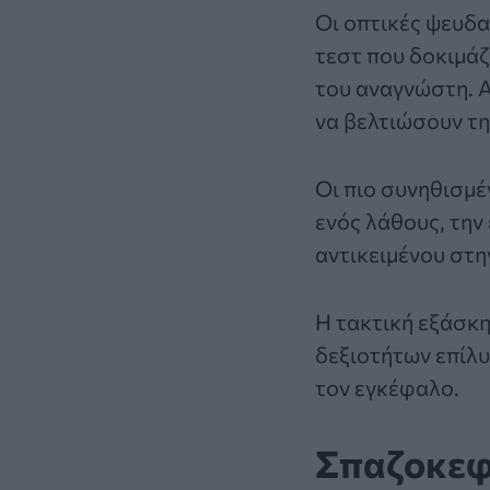
Οι οπτικές ψευδα
τεστ που δοκιμάζ
του αναγνώστη. Α
να βελτιώσουν τ
Οι πιο συνηθισμέ
ενός λάθους, την
αντικειμένου στη
Η τακτική εξάσκ
δεξιοτήτων επίλυ
τον εγκέφαλο.
Σπαζοκεφα