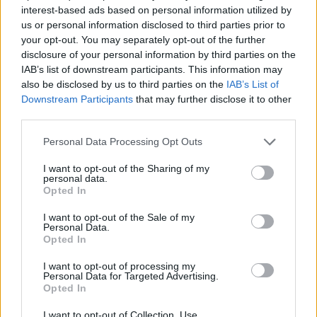
interest-based ads based on personal information utilized by
Κενό ασφαλείας στο iCloud Private Relay
us or personal information disclosed to third parties prior to
της Apple μπορεί να αποκαλύψει την
your opt-out. You may separately opt-out of the further
πραγματική διεύθυνση IP
disclosure of your personal information by third parties on the
IAB’s list of downstream participants. This information may
also be disclosed by us to third parties on the
IAB’s List of
MUST READ
09:00, 07/08/2026
Downstream Participants
that may further disclose it to other
third parties.
Personal Data Processing Opt Outs
I want to opt-out of the Sharing of my
personal data.
Opted In
I want to opt-out of the Sale of my
Personal Data.
Opted In
I want to opt-out of processing my
Personal Data for Targeted Advertising.
Opted In
I want to opt-out of Collection, Use,