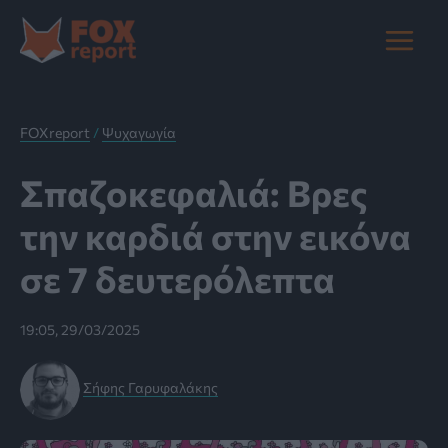
Μετάβαση
στο
Main
περιεχόμενο
Menu
FOXreport
/
Ψυχαγωγία
Σπαζοκεφαλιά: Βρες
την καρδιά στην εικόνα
σε 7 δευτερόλεπτα
19:05, 29/03/2025
Σήφης Γαρυφαλάκης