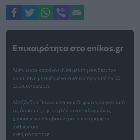
Επικαιρότητα στο enikos.gr
Αϋπνία και καρκίνος: Νέα μελέτη συνδέει τον
κακό ύπνο με αυξημένο κίνδυνο πριν από τα 50
22:00, 07/08/2026
Αλεξάνδρα Παναγιώταρου: Οι φωτογραφίες από
τις διακοπές της στη Μύκονο – «Σαμπάνια,
χρυσαφένια ηλιοβασιλέματα και όμορφοι
άνθρωποι»
21:50, 07/08/2026