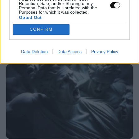
Retention, Sale, and/or Sharing of my
Personal Data that Is Unrelated with the
Νέος σχεδιασμός καταλύτη βελτιώνει την
Purposes for which it was collected.
παραγωγή αμμωνίας καταστέλλοντας
Opted Out
ανεπιθύμητες αντιδράσεις
CONFIRM
ΕΠΙΣΤΉΜΗ
22:00, 06/08/2026
Data Deletion
Data Access
Privacy Policy