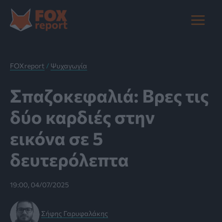
Μετάβαση
στο
Main
περιεχόμενο
Menu
FOXreport
/
Ψυχαγωγία
Σπαζοκεφαλιά: Βρες τις
δύο καρδιές στην
εικόνα σε 5
δευτερόλεπτα
19:00, 04/07/2025
Σήφης Γαρυφαλάκης