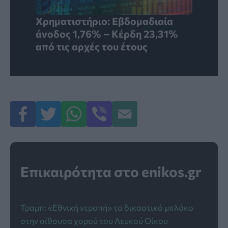
Χρηματιστήριο: Εβδομαδιαία
άνοδος 1,76% – Κέρδη 23,31%
από τις αρχές του έτους
Επικαιρότητα στο enikos.gr
Τραμπ: «Εθνική ντροπή» το δικαστικό μπλόκο
στην αίθουσα χορού του Λευκού Οίκου