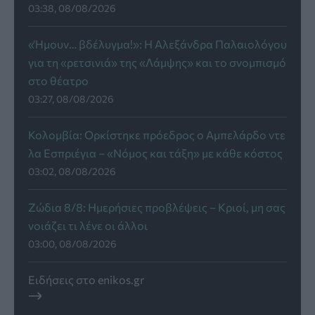
03:38, 08/08/2026
«Ήμουν… βδέλυγμα!»: Η Αλεξάνδρα Παλαιολόγου
για τη «ρετσινιά» της «Λάμψης» και το σνομπισμό
στο θέατρο
03:27, 08/08/2026
Κολομβία: Ορκίστηκε πρόεδρος ο Αμπελάρδο ντε
λα Εσπριέγια – «Νόμος και τάξη» με κάθε κόστος
03:02, 08/08/2026
Ζώδια 8/8: Ημερήσιες προβλέψεις – Κριοί, μη σας
νοιάζει τι λένε οι άλλοι
03:00, 08/08/2026
Ειδήσεις στο enikos.gr