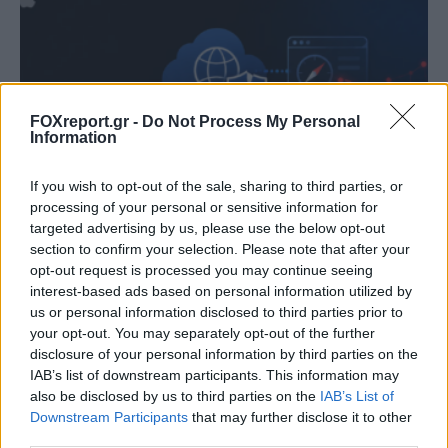
FOXreport.gr -
Do Not Process My Personal
Information
If you wish to opt-out of the sale, sharing to third parties, or
processing of your personal or sensitive information for
targeted advertising by us, please use the below opt-out
section to confirm your selection. Please note that after your
Κενό ασφαλείας στο iCloud Private Relay
opt-out request is processed you may continue seeing
της Apple μπορεί να αποκαλύψει την
interest-based ads based on personal information utilized by
πραγματική διεύθυνση IP
us or personal information disclosed to third parties prior to
your opt-out. You may separately opt-out of the further
disclosure of your personal information by third parties on the
MUST READ
09:00, 07/08/2026
IAB’s list of downstream participants. This information may
also be disclosed by us to third parties on the
IAB’s List of
Downstream Participants
that may further disclose it to other
third parties.