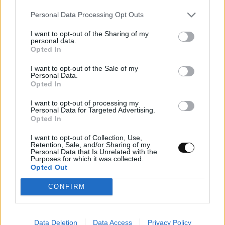
Personal Data Processing Opt Outs
I want to opt-out of the Sharing of my
personal data.
Opted In
I want to opt-out of the Sale of my
Personal Data.
Opted In
I want to opt-out of processing my
Personal Data for Targeted Advertising.
Opted In
Νέος σχεδιασμός καταλύτη βελτιώνει την
I want to opt-out of Collection, Use,
Retention, Sale, and/or Sharing of my
παραγωγή αμμωνίας καταστέλλοντας
Personal Data that Is Unrelated with the
Purposes for which it was collected.
ανεπιθύμητες αντιδράσεις
Opted Out
ΕΠΙΣΤΉΜΗ
22:00, 06/08/2026
CONFIRM
Data Deletion
Data Access
Privacy Policy