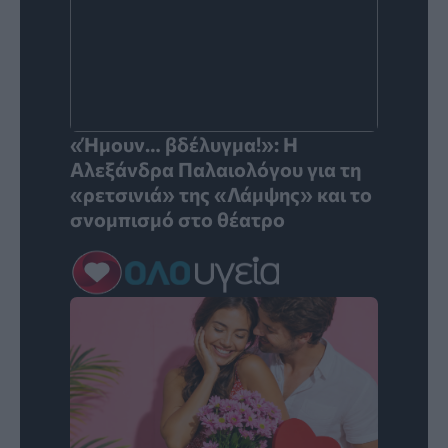
«Ήμουν… βδέλυγμα!»: Η
Αλεξάνδρα Παλαιολόγου για τη
«ρετσινιά» της «Λάμψης» και το
σνομπισμό στο θέατρο