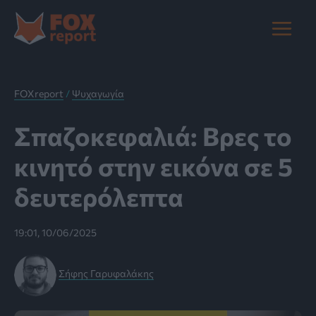
Μετάβαση
στο
Main
περιεχόμενο
Menu
FOXreport
/
Ψυχαγωγία
Σπαζοκεφαλιά: Βρες το
κινητό στην εικόνα σε 5
δευτερόλεπτα
19:01, 10/06/2025
Σήφης Γαρυφαλάκης