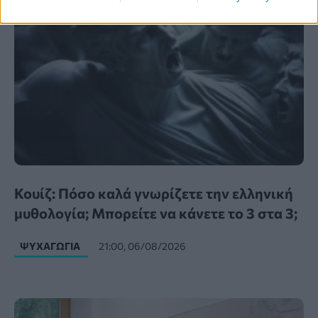
Κουίζ: Πόσο καλά γνωρίζετε την ελληνική
μυθολογία; Μπορείτε να κάνετε το 3 στα 3;
ΨΥΧΑΓΩΓΊΑ
21:00, 06/08/2026