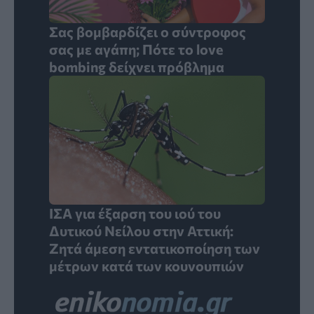
Σας βομβαρδίζει ο σύντροφος
σας με αγάπη; Πότε το love
bombing δείχνει πρόβλημα
ΙΣΑ για έξαρση του ιού του
Δυτικού Νείλου στην Αττική:
Ζητά άμεση εντατικοποίηση των
μέτρων κατά των κουνουπιών