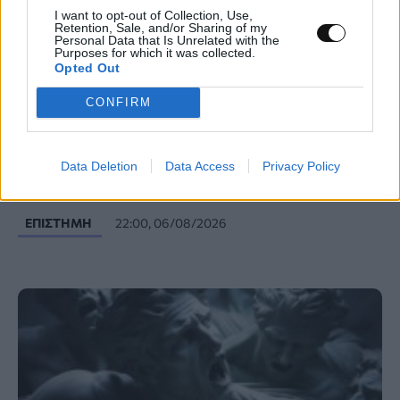
I want to opt-out of Collection, Use,
Retention, Sale, and/or Sharing of my
Personal Data that Is Unrelated with the
Purposes for which it was collected.
Opted Out
CONFIRM
Νέος σχεδιασμός καταλύτη βελτιώνει την
παραγωγή αμμωνίας καταστέλλοντας
Data Deletion
Data Access
Privacy Policy
ανεπιθύμητες αντιδράσεις
ΕΠΙΣΤΉΜΗ
22:00, 06/08/2026