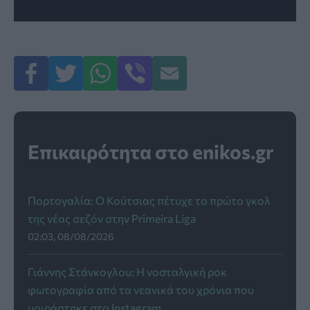
Επικαιρότητα στο enikos.gr
Πορτογαλία: Ο Κούτσιας πέτυχε το πρώτο γκολ
της νέας σεζόν στην Primeira Liga
02:03, 08/08/2026
Γιάννης Στάνκογλου: Η νοσταλγική ροκ
φωτογραφία από τα νεανικά του χρόνια που
μοιράστηκε στο Instagram