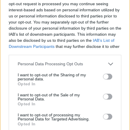
opt-out request is processed you may continue seeing
interest-based ads based on personal information utilized by
us or personal information disclosed to third parties prior to
your opt-out. You may separately opt-out of the further
disclosure of your personal information by third parties on the
IAB’s list of downstream participants. This information may
Κενό ασφαλείας στο iCloud Private Relay
also be disclosed by us to third parties on the
IAB’s List of
Downstream Participants
that may further disclose it to other
της Apple μπορεί να αποκαλύψει την
third parties.
πραγματική διεύθυνση IP
Personal Data Processing Opt Outs
MUST READ
09:00, 07/08/2026
I want to opt-out of the Sharing of my
personal data.
Opted In
I want to opt-out of the Sale of my
Personal Data.
Opted In
I want to opt-out of processing my
Personal Data for Targeted Advertising.
Opted In