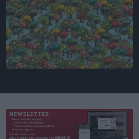
πηγή: BrightSide