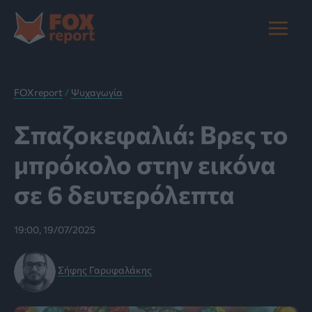
Μετάβαση
στο
Main
περιεχόμενο
Menu
FOXreport
/
Ψυχαγωγία
Σπαζοκεφαλιά: Βρες το
μπρόκολο στην εικόνα
σε 6 δευτερόλεπτα
19:00, 19/07/2025
Σήφης Γαρυφαλάκης