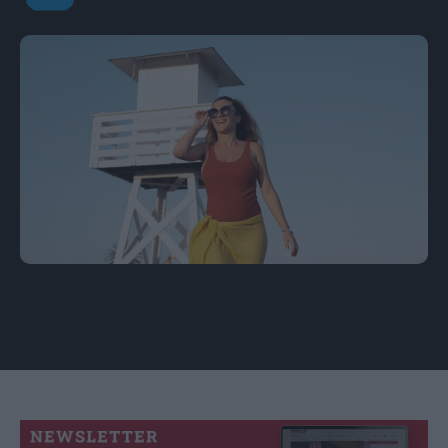
Δύο ζώδια που ξαναγεννιούνται με την Πανσέληνο της
Φράουλας τον Ιούνιο. Φωτογραφία: Freepik