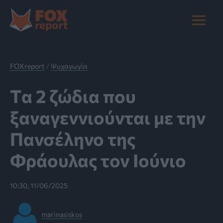
Μετάβαση
στο
Main
περιεχόμενο
Menu
FOXreport
/
Ψυχαγωγία
Tα 2 ζώδια που
ξαναγεννιούνται με την
Πανσέληνο της
Φράουλας τον Ιούνιο
10:30, 11/06/2025
marinasiskos