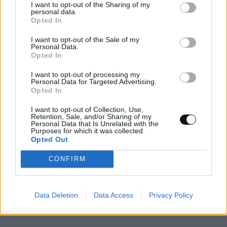
I want to opt-out of the Sharing of my
personal data.
Opted In
I want to opt-out of the Sale of my
Personal Data.
Opted In
I want to opt-out of processing my
Personal Data for Targeted Advertising.
Opted In
I want to opt-out of Collection, Use,
Retention, Sale, and/or Sharing of my
Personal Data that Is Unrelated with the
Purposes for which it was collected.
Opted Out
Νέα τεχνική αποκαλύπτει με ακρίβεια
CONFIRM
νανομέτρου τη συμπεριφορά 2D υλικών
ΕΠΙΣΤΉΜΗ
11:00, 09/08/2026
Data Deletion
Data Access
Privacy Policy