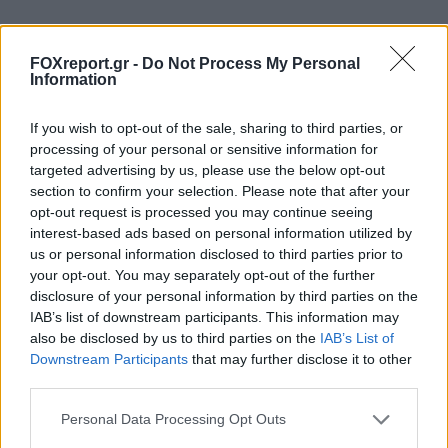
FOXreport.gr -
Do Not Process My Personal
Information
If you wish to opt-out of the sale, sharing to third parties, or
processing of your personal or sensitive information for
targeted advertising by us, please use the below opt-out
section to confirm your selection. Please note that after your
opt-out request is processed you may continue seeing
interest-based ads based on personal information utilized by
us or personal information disclosed to third parties prior to
your opt-out. You may separately opt-out of the further
disclosure of your personal information by third parties on the
Η OpenAI βάζει φρένο σε νέο μοντέλο
IAB’s list of downstream participants. This information may
λόγω ισχυρών δυνατοτήτων
also be disclosed by us to third parties on the
IAB’s List of
κυβερνοασφάλειας
Downstream Participants
that may further disclose it to other
third parties.
ΤΕΧΝΟΛΟΓΊΑ
13:00, 09/08/2026
Personal Data Processing Opt Outs