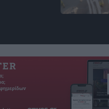
3 Ζώδια θα θεραπεύσουν
επόμενους 11 μήνες. Φω