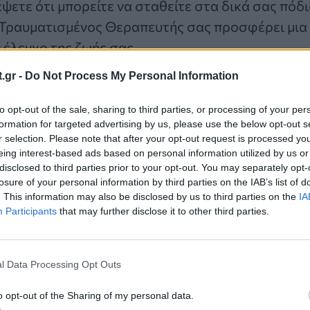
ψετε ότι μπορείτε να σταθείτε στα δικά σας πόδι
Τραυματισμένος Θεραπευτής σας προσφέρει μια 
 έλεγχο της ζωής σας.
.gr -
Do Not Process My Personal Information
πό ένα καταπιεστικό σύστημα νόμων, η λήξη μια
λευθέρωση από ανεπιθύμητες ευθύνες είναι μερικ
to opt-out of the sale, sharing to third parties, or processing of your per
formation for targeted advertising by us, please use the below opt-out s
νατότητες από τώρα μέχρι το 2026. Αναζητήστε 
r selection. Please note that after your opt-out request is processed y
θεια που χρειάζεστε για να παίρνετε τις δικές σ
eing interest-based ads based on personal information utilized by us or
disclosed to third parties prior to your opt-out. You may separately opt-
losure of your personal information by third parties on the IAB’s list of
το πλευρό σας.
. This information may also be disclosed by us to third parties on the
IA
Participants
that may further disclose it to other third parties.
l Data Processing Opt Outs
υν γεννηθεί υπό το ζώδιο του Ζυγού έχουν τώρα τ
φόβο τους για την καρδιοπάθεια, καθώς ο Χείρω
o opt-out of the Sharing of my personal data.