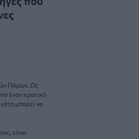
ληγές που
νες
νών Πόρων. Ως
πό έναν κρατικό
γάτη μπορεί να
ας, είναι