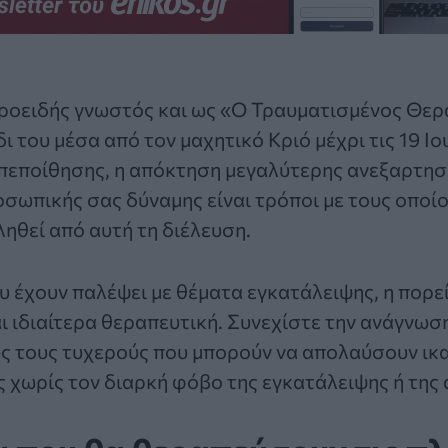
εροειδής γνωστός και ως «Ο Τραυματισμένος Θερ
δι του μέσα από τον μαχητικό Κριό μέχρι τις 19 Ιο
πεποίθησης, η απόκτηση μεγαλύτερης ανεξαρτησί
σωπικής σας δύναμης είναι τρόποι με τους οποί
ηθεί από αυτή τη διέλευση.
υ έχουν παλέψει με θέματα εγκατάλειψης, η πορε
αι ιδιαίτερα θεραπευτική. Συνεχίστε την ανάγνωση
ς τους τυχερούς που μπορούν να απολαύσουν ικα
 χωρίς τον διαρκή φόβο της εγκατάλειψης ή της