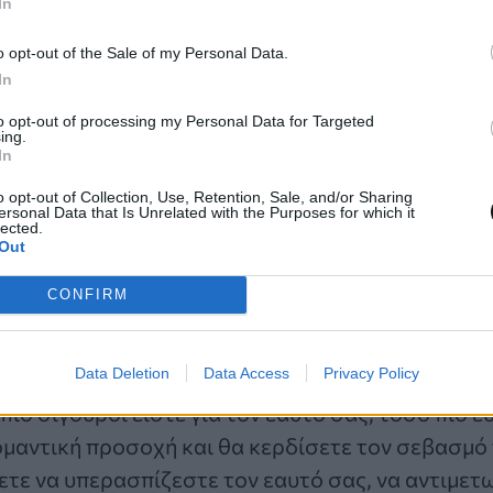
In
 των Σχέσεων.
o opt-out of the Sale of my Personal Data.
σεις από το διαζύγιο των γονιών σας ίσως να σας
In
οχρόνια δέσμευση.
to opt-out of processing my Personal Data for Targeted
ing.
In
ρεί να φοβόσασταν να διεκδικήσετε τον εαυτό σα
o opt-out of Collection, Use, Retention, Sale, and/or Sharing
τοί. Είναι επίσης πιθανό ότι η προοπτική της από
ersonal Data that Is Unrelated with the Purposes for which it
lected.
φεύγετε τη συντροφικότητα συνολικά.
Out
CONFIRM
υ Χείρωνα, μπορείτε να υιοθετήσετε μια πιο αυτ
Data Deletion
Data Access
Privacy Policy
ιο σίγουροι είστε για τον εαυτό σας, τόσο πιο ε
μαντική προσοχή και θα κερδίσετε τον σεβασμό
ετε να υπερασπίζεστε τον εαυτό σας, να αντιμετ