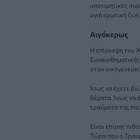
υποτιμητικές συμ
υγιή ερωτική ζωή
Αιγόκερως
Η επίσκεψη του Χ
Συναισθηματικής 
στον οικογενειακ
Ίσως να έχετε βιώ
θέματα. Ίσως να 
τραύματα της παι
Είναι επίσης πιθ
Τώρα που ο Τραυμ