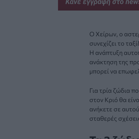
Ο Χείρων, ο αστ
συνεχίζει το ταξί
Η ανάπτυξη αυτο
ανάκτηση της προ
μπορεί να επωφελ
Για τρία
ζώδια
πο
στον Κριό θα είν
ανήκετε σε αυτού
σταθερές σχέσεις