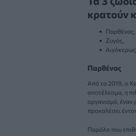
Τα 3 ζώδι
κρατούν κ
Παρθένος,
Ζυγός,
Αιγόκερως
Παρθένος
Από το 2019, ο Χ
αποτέλεσμα, η πι
οργανισμό, έναν 
προκαλέσει έντο
Παρόλο που επιθυ