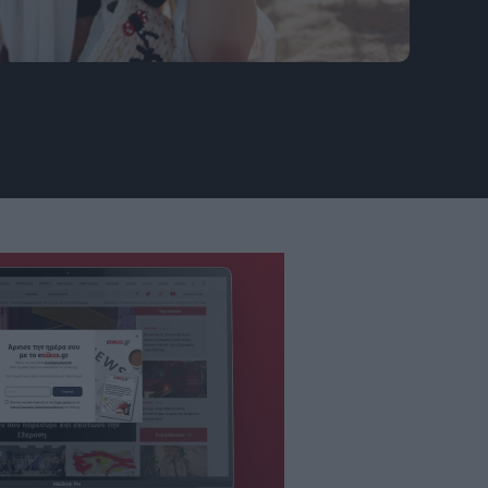
 τις πληγές που κρατούν κρυφές τους
τογραφία: Freepik