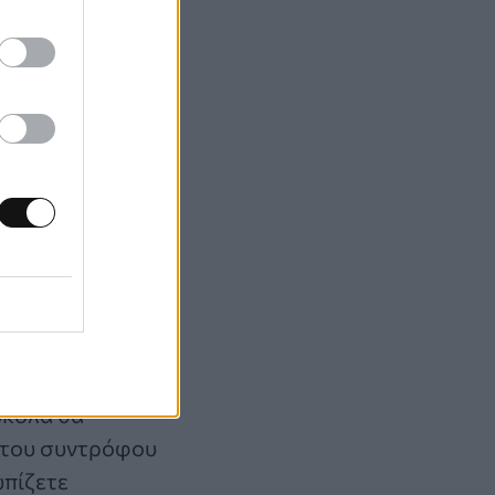
 εμπόδισαν να
ς, για να μην
ρριψης σας έχει
οπεποίθηση
ύκολα θα
 του συντρόφου
ωπίζετε