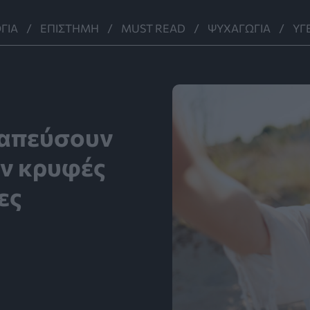
ΓΊΑ
ΕΠΙΣΤΉΜΗ
MUST READ
ΨΥΧΑΓΩΓΊΑ
ΥΓ
ραπεύσουν
ύν κρυφές
ες