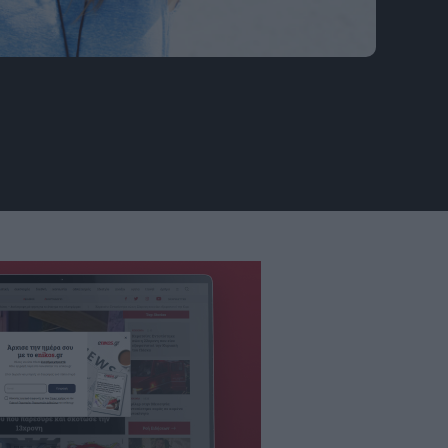
σουν ένα μυστήριο στα τέλη Ιουνίου - καθώς ο
αντίθεση με τον Πλούτωνα. Φωτογραφία: