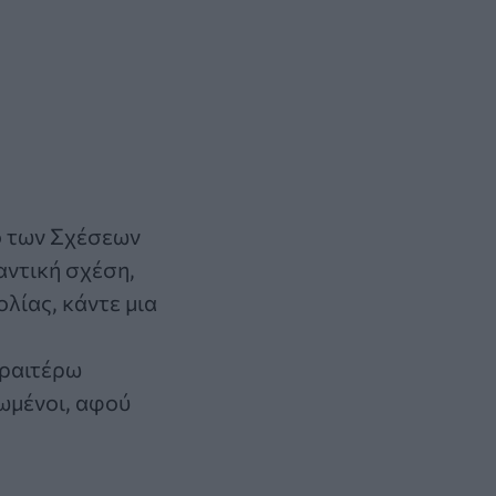
ο των Σχέσεων
μαντική σχέση,
λίας, κάντε μια
εραιτέρω
ιωμένοι, αφού