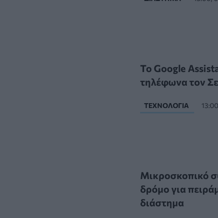
Το Google Assist
τηλέφωνα τον Σ
ΤΕΧΝΟΛΟΓΊΑ
13:0
Μικροσκοπικό σύ
δρόμο για πειρά
διάστημα