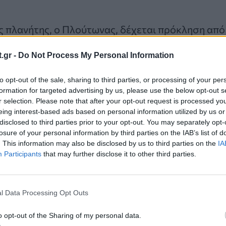
ς πλανήτης, ο Πλούτωνας, δέχεται πρόκληση από
η σε μια θολή οικογενειακή ιστορία θα σας δώσει
.gr -
Do Not Process My Personal Information
ωή.
to opt-out of the sale, sharing to third parties, or processing of your per
θανθείτε ότι ένας ξεκάθαρος δρόμος έχει ανοίξει 
formation for targeted advertising by us, please use the below opt-out s
r selection. Please note that after your opt-out request is processed y
οι μιας “κατάρας”, μπορείτε να ακολουθήσετε μι
eing interest-based ads based on personal information utilized by us or
σμό.
disclosed to third parties prior to your opt-out. You may separately opt-
losure of your personal information by third parties on the IAB’s list of
 περάσετε μια βαθιά μεταμόρφωση—το παρελθόν έ
. This information may also be disclosed by us to third parties on the
IA
 σας.
Participants
that may further disclose it to other third parties.
l Data Processing Opt Outs
ούτωνα μέσα από το ζώδιό σας αποκαλύπτει κρυμ
o opt-out of the Sharing of my personal data.
 Μην εκπλαγείτε αν ο καλύτερός σας φίλος, ο σύ