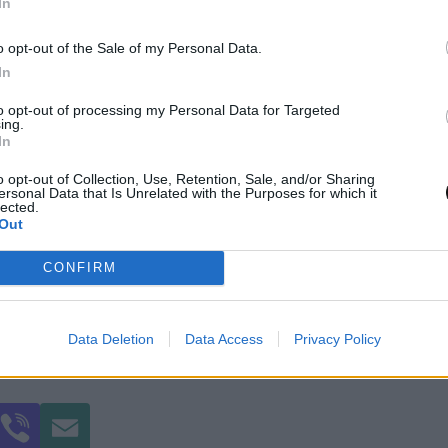
In
ικός σας συνεργάτης σας δείξει καθρέφτη συμπ
o opt-out of the Sale of my Personal Data.
 που θεωρούσατε φυσιολογικές.
In
ιήσετε ότι υιοθετήσατε αυτές τις πρακτικές από
to opt-out of processing my Personal Data for Targeted
σπάσετε αυτά τα καταστροφικά μοτίβα. Υιοθετώντα
ing.
In
αυτό σας, θα καταφέρετε να επιτύχετε επίπεδα επι
ποτέ.
o opt-out of Collection, Use, Retention, Sale, and/or Sharing
ersonal Data that Is Unrelated with the Purposes for which it
lected.
Out
CONFIRM
Data Deletion
Data Access
Privacy Policy