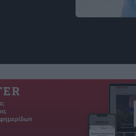
3 ζώδια που θα συναντή
Ερμής θα βρίσκεται σε 
Freepik