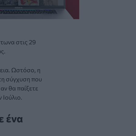
ύτωνα στις 29
ς.
εια. Ωστόσο, η
τη σύγχυση που
 αν θα παίξετε
 Ιούλιο.
ε ένα