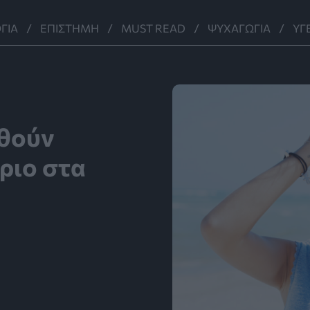
ΓΊΑ
ΕΠΙΣΤΉΜΗ
MUST READ
ΨΥΧΑΓΩΓΊΑ
ΥΓ
εθούν
ριο στα