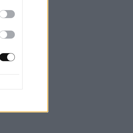
εριφορών
 νεαρή ηλικία, θα
ς μια πιο υγιή
τυχίας που δεν