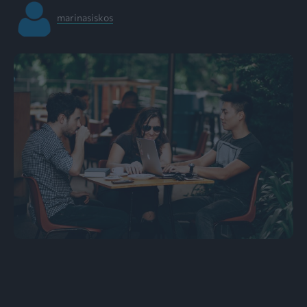
marinasiskos
Τέσσερα ζώδια θα ανεβάσουν τα στάνταρ τους στο
επόμενο κεφάλαιο της ζωής τους – “απαιτείτε όσα
αξίζετε”. Φωτογραφία: Pexels