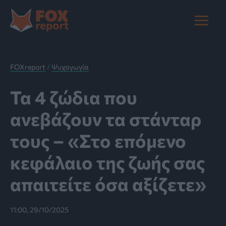
Μετάβαση
στο
Main
περιεχόμενο
Menu
FOXreport
/
Ψυχαγωγία
Τα 4 ζώδια που
ανεβάζουν τα στάνταρ
τους – «Στο επόμενο
κεφάλαιο της ζωής σας
απαιτείτε όσα αξίζετε»
11:00, 29/10/2025