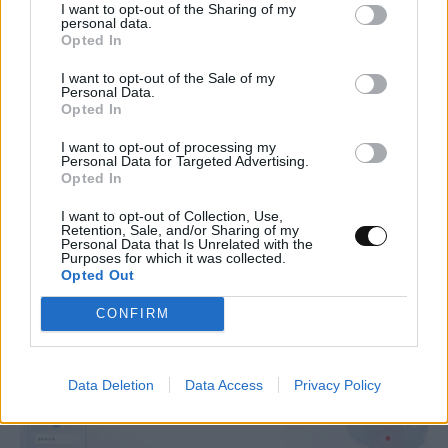
I want to opt-out of the Sharing of my
personal data.
Opted In
I want to opt-out of the Sale of my
Personal Data.
Νέα όρια στην αναζήτηση της σκοτεινής
Opted In
ύλης από το XENONnT
I want to opt-out of processing my
Personal Data for Targeted Advertising.
Opted In
ΔΙΆΣΤΗΜΑ
09:00, 10/08/2026
I want to opt-out of Collection, Use,
Retention, Sale, and/or Sharing of my
Personal Data that Is Unrelated with the
Purposes for which it was collected.
Opted Out
CONFIRM
Data Deletion
Data Access
Privacy Policy