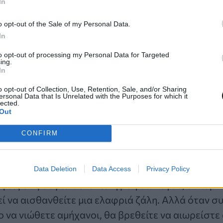
In
την άλλη πλευρά αυτής της επανεκκίνησης.
o opt-out of the Sale of my Personal Data.
In
to opt-out of processing my Personal Data for Targeted
ing.
συζήτηση γύρω από την εγκυρότητα του «έρωτα μ
In
αλλά πώς αλλιώς μπορούμε να περιγράψουμε το κ
o opt-out of Collection, Use, Retention, Sale, and/or Sharing
υ πρόκειται να σας χτυπήσει σαν τρένο αυτόν τον
ersonal Data that Is Unrelated with the Purposes for which it
lected.
ινωτικές και αποκαλυπτικές εμπειρίες που μπορείτ
Out
κειται να σας φέρει σε δύσκολη θέση και να σας τ
CONFIRM
πόμενη να σας γεμίσει με ηρεμία και αυτοπεποίθησ
άνω στα λόγια σας, προσπαθώντας να συμμαζέψε
Data Deletion
Data Access
Privacy Policy
εις σας σε μια συνεκτική ροή διαλόγου, θα ιδρώ
εί να αισθανθείτε μια ελαφριά ζάλη. Αλλά όταν 
γο να νιώθετε αμήχανοι, θα βρεθείτε να αιωρείστε