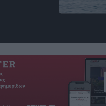
4 Ζώδια που κλονίζονται
πώς θα την ξεπεράσουν