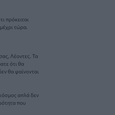
τι πρόκειται
 μέχρι τώρα.
σας, Λέοντες. Τα
ατε ότι θα
δεν θα φαίνονται
 κόσμος απλά δεν
ερότητα που