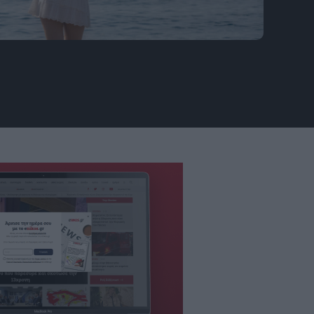
 από μια τεράστια αλλαγή τον Ιούνιο - και
. Φωτογραφία: Freepik