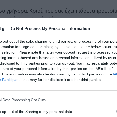
όσο γρήγορα, Κριοί, που σας έχει πιάσει απροετοί
ι» με έναν ηχητικό κρότο.
 από το σοκ, φοβισμένοι να κοιτάξετε γύρω σας
.gr -
Do Not Process My Personal Information
αυτή η αλλαγή στο πέρασμά της, αλλά παρόλο πο
υτή είναι η αφύπνιση που χρειαζόσασταν εδώ και 
to opt-out of the sale, sharing to third parties, or processing of your per
formation for targeted advertising by us, please use the below opt-out s
r selection. Please note that after your opt-out request is processed y
ιρία σας να ξεκινήσετε από την αρχή, να μαζέψετ
eing interest-based ads based on personal information utilized by us or
disclosed to third parties prior to your opt-out. You may separately opt-
ραγματικά για τον εαυτό σας πώς θέλετε να προ
losure of your personal information by third parties on the IAB’s list of
ίσετε τα ρεύματα που αφήνατε να σας παρασύρο
. This information may also be disclosed by us to third parties on the
IA
Participants
that may further disclose it to other third parties.
ούς διαφορετικούς από αυτούς που πραγματικά 
l Data Processing Opt Outs
 καιρός για ντροπή και μεταμέλεια, αλλά μια ευκα
o opt-out of the Sharing of my personal data.
 και να αναλάβετε τον έλεγχο της μοίρας σας. Σ