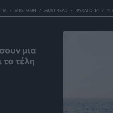
ΓΊΑ
ΕΠΙΣΤΉΜΗ
MUST READ
ΨΥΧΑΓΩΓΊΑ
ΥΓ
σουν μια
 τα τέλη