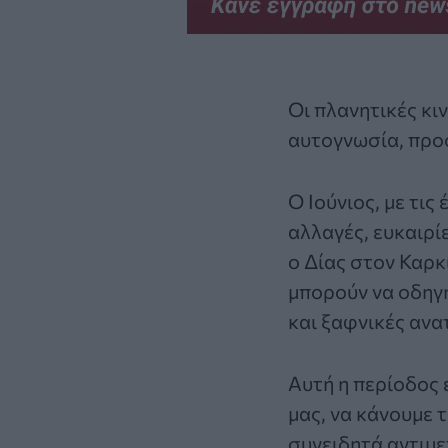
Οι πλανητικές κι
αυτογνωσία, προ
Ο Ιούνιος, με τις
αλλαγές, ευκαιρί
ο Δίας στον Καρκ
μπορούν να οδηγ
και ξαφνικές ανα
Αυτή η περίοδος 
μας, να κάνουμε 
συνειδητά αντιμε