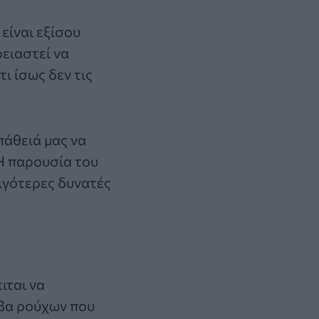
 είναι εξίσου
ρειαστεί να
ι ίσως δεν τις
πάθειά μας να
Η παρουσία του
λιγότερες δυνατές
ιται να
ίβα ρούχων που