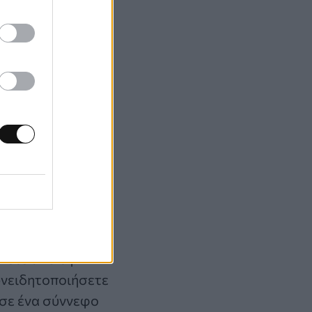
ε την πρώτη
ύμα
 μήνα; Είναι μία
ε ποτέ να
απεινώσει τη μία
η.
τε τις
νετε από την
συνειδητοποιήσετε
 σε ένα σύννεφο