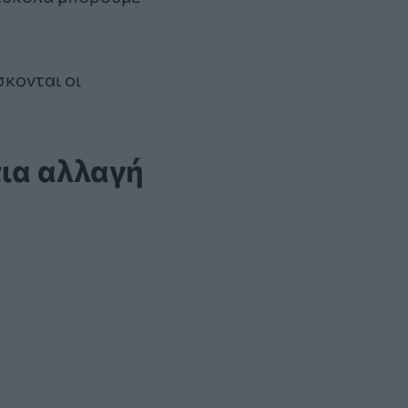
σκονται οι
τια αλλαγή