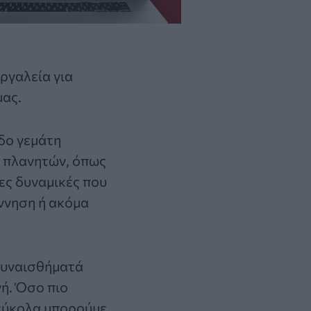
εργαλεία για
μας.
οδο γεμάτη
ς πλανητών, όπως
ες δυναμικές που
ννηση ή ακόμα
 συναισθήματά
γή. Όσο πιο
 εύκολα μπορούμε