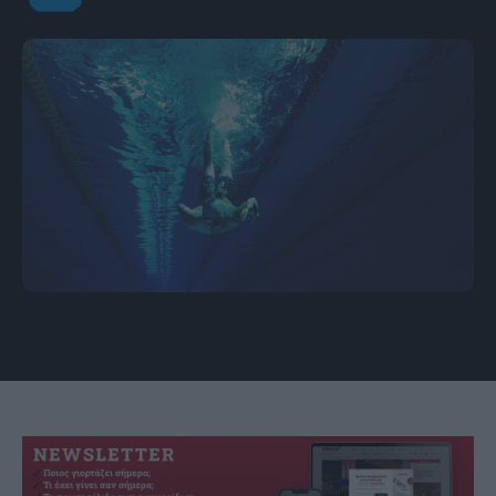
Τα 5 πιο απτόητα ζώδια. Φωτογραφία: Unsplash