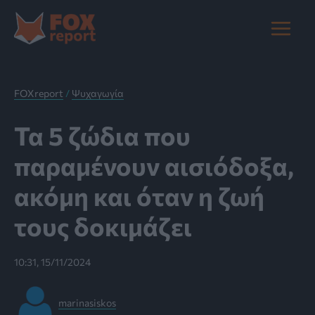
Μετάβαση
στο
Main
περιεχόμενο
Menu
FOXreport
/
Ψυχαγωγία
Τα 5 ζώδια που
παραμένουν αισιόδοξα,
ακόμη και όταν η ζωή
τους δοκιμάζει
10:31, 15/11/2024
marinasiskos