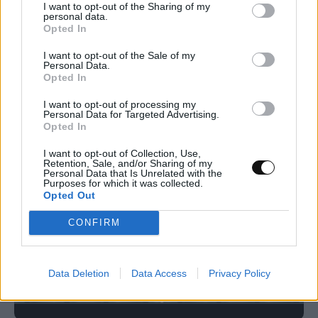
I want to opt-out of the Sharing of my
personal data.
Κενό ασφαλείας στο iCloud Private Relay
Opted In
της Apple μπορεί να αποκαλύψει την
I want to opt-out of the Sale of my
πραγματική διεύθυνση IP
Personal Data.
Opted In
MUST READ
09:00, 07/08/2026
I want to opt-out of processing my
Personal Data for Targeted Advertising.
Opted In
I want to opt-out of Collection, Use,
Retention, Sale, and/or Sharing of my
Personal Data that Is Unrelated with the
Purposes for which it was collected.
Opted Out
CONFIRM
Data Deletion
Data Access
Privacy Policy