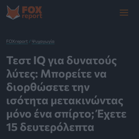
Μετάβαση
στο
Main
περιεχόμενο
Menu
FOXreport
/
Ψυχαγωγία
Τεστ IQ για δυνατούς
λύτες: Mπορείτε να
διορθώσετε την
ισότητα μετακινώντας
μόνο ένα σπίρτο; Έχετε
15 δευτερόλεπτα