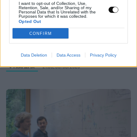
I want to opt-out of Collection, Use,
Retention, Sale, and/or Sharing of my
Personal Data that Is Unrelated with the
Purposes for which it was collected.
Opted Out
CONFIRM
Κουίζ: Πόσο καλά γνωρίζετε την ελληνική
μυθολογία; Μπορείτε να κάνετε το 3 στα 3;
Data Deletion
Data Access
Privacy Policy
ΨΥΧΑΓΩΓΊΑ
21:00, 06/08/2026