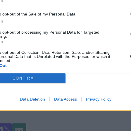
In
λαπλασιασμός.
o opt-out of the Sale of my Personal Data.
In
to opt-out of processing my Personal Data for Targeted
ing.
(1 + 1) x 1 = 2 x 1 = 2
In
 (2 + 2) x 2 = 4 x 2 = 8
o opt-out of Collection, Use, Retention, Sale, and/or Sharing
 (3 + 3) x 3 = 6 x 3 = 18
ersonal Data that Is Unrelated with the Purposes for which it
lected.
Out
CONFIRM
> (4 + 4) x 4 = 8 x 4 = 32
Data Deletion
Data Access
Privacy Policy