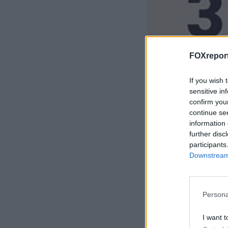
FOXreport
If you wish 
sensitive in
confirm you
continue se
information 
further disc
participants
Downstream 
Η λύση του τε
Persona
Η σωστή απάντηση
δείτε ότι προκύψ
I want t