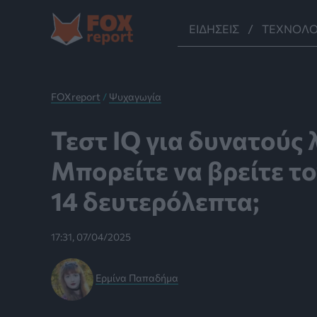
Μετάβαση
στο
ΕΙΔΉΣΕΙΣ
ΤΕΧΝΟΛΟ
περιεχόμενο
FOXreport
/
Ψυχαγωγία
Τεστ IQ για δυνατούς 
Mπορείτε να βρείτε το
14 δευτερόλεπτα;
17:31, 07/04/2025
Ερμίνα Παπαδήμα