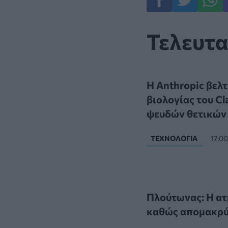
Τελευτα
Η Anthropic βελτ
βιολογίας του Cl
ψευδών θετικών
ΤΕΧΝΟΛΟΓΊΑ
17:0
Πλούτωνας: Η α
καθώς απομακρύν