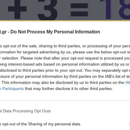
.gr -
Do Not Process My Personal Information
to opt-out of the sale, sharing to third parties, or processing of your per
formation for targeted advertising by us, please use the below opt-out s
r selection. Please note that after your opt-out request is processed y
eing interest-based ads based on personal information utilized by us or
disclosed to third parties prior to your opt-out. You may separately opt-
losure of your personal information by third parties on the IAB’s list of
. This information may also be disclosed by us to third parties on the
IA
Εικόνα: (X/@Brainy_Bits_Hub
Participants
that may further disclose it to other third parties.
στ IQ
l Data Processing Opt Outs
 είναι ότι λείπει ο αριθμός 32. Αν παρατηρήσετ
ουν οι αριθμοί στα δεξιά πρέπει να προσθέσουμε 
o opt-out of the Sharing of my personal data.