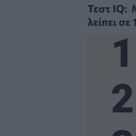
Τεστ IQ: 
λείπει σε