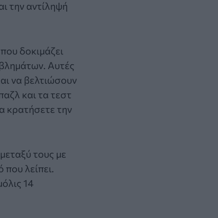
αι την αντίληψή
 που δοκιμάζει
οβλημάτων. Αυτές
και να βελτιώσουν
αζλ και τα τεστ
να κρατήσετε την
 μεταξύ τους με
 που λείπει.
μόλις 14