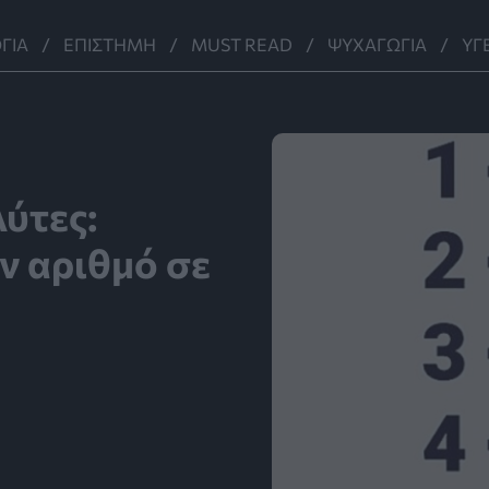
ΓΊΑ
ΕΠΙΣΤΉΜΗ
MUST READ
ΨΥΧΑΓΩΓΊΑ
ΥΓ
λύτες:
ν αριθμό σε