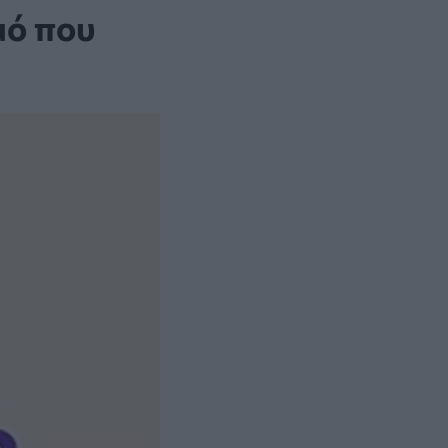
μό που