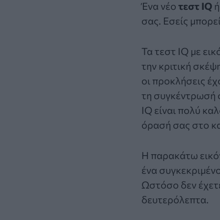
Ένα νέο
τεστ IQ
ή
σας. Εσείς μπορε
Τα τεστ IQ με εικ
την κριτική σκέψ
οι προκλήσεις έχ
τη συγκέντρωσή σ
IQ είναι πολύ κα
όρασή σας στο κ
Η παρακάτω εικόν
ένα συγκεκριμένο 
Ωστόσο δεν έχετε
δευτερόλεπτα.