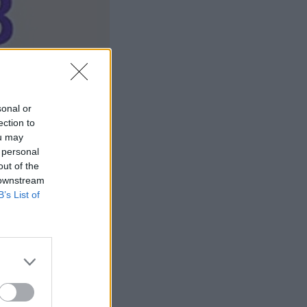
sonal or
ection to
ou may
 personal
out of the
 downstream
B’s List of
ε προσεκτικά θα
ακόμη μία πράξη.