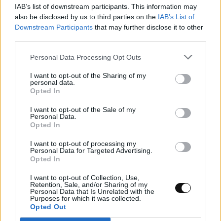
IAB’s list of downstream participants. This information may
also be disclosed by us to third parties on the
IAB’s List of
Downstream Participants
that may further disclose it to other
Ψεύτικα PDF και εφαρμογές συνομιλίας
third parties.
μετατρέπουν υπολογιστές και Android σε
Personal Data Processing Opt Outs
εργαλεία κατασκοπείας
I want to opt-out of the Sharing of my
personal data.
ΤΕΧΝΟΛΟΓΊΑ
09:00, 09/08/2026
Opted In
I want to opt-out of the Sale of my
Personal Data.
Opted In
I want to opt-out of processing my
Personal Data for Targeted Advertising.
Opted In
I want to opt-out of Collection, Use,
Retention, Sale, and/or Sharing of my
Personal Data that Is Unrelated with the
Purposes for which it was collected.
Opted Out