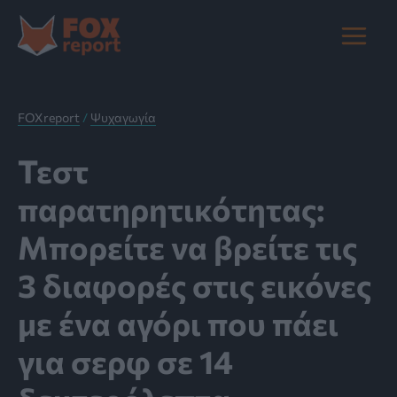
Μετάβαση
στο
Main
περιεχόμενο
Menu
FOXreport
/
Ψυχαγωγία
Τεστ
παρατηρητικότητας:
Μπορείτε να βρείτε τις
3 διαφορές στις εικόνες
με ένα αγόρι που πάει
για σερφ σε 14