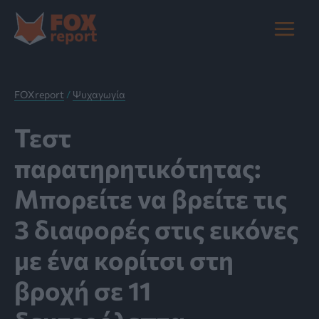
Μετάβαση
στο
Main
περιεχόμενο
Menu
FOXreport
/
Ψυχαγωγία
Τεστ
παρατηρητικότητας:
Μπορείτε να βρείτε τις
3 διαφορές στις εικόνες
με ένα κορίτσι στη
βροχή σε 11