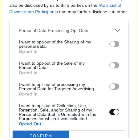
also be disclosed by us to third parties on the
IAB’s List of
Downstream Participants
that may further disclose it to other
third parties.
Personal Data Processing Opt Outs
I want to opt-out of the Sharing of my
personal data.
Opted In
I want to opt-out of the Sale of my
Personal Data.
Opted In
I want to opt-out of processing my
Personal Data for Targeted Advertising.
Opted In
Τρεις πλατφόρμες phishing παρακάμπτουν
I want to opt-out of Collection, Use,
Retention, Sale, and/or Sharing of my
το MFA και στοχεύουν λογαριασμούς
Personal Data that Is Unrelated with the
Purposes for which it was collected.
Microsoft 365
Opted Out
ΤΕΧΝΟΛΟΓΊΑ
09:00, 08/08/2026
CONFIRM