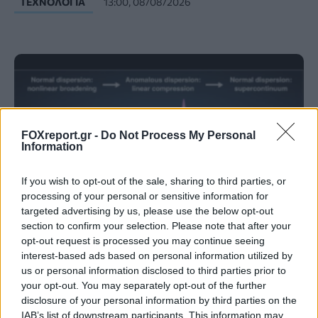
ΤΕΧΝΟΛΟΓΊΑ
13:00, 08/08/2026
FOXreport.gr -
Do Not Process My Personal
Information
If you wish to opt-out of the sale, sharing to third parties, or
processing of your personal or sensitive information for
targeted advertising by us, please use the below opt-out
section to confirm your selection. Please note that after your
opt-out request is processed you may continue seeing
Νέα τεχνική διπλασιάζει το φάσμα
interest-based ads based on personal information utilized by
λειτουργίας των «λευκών λέιζερ»
us or personal information disclosed to third parties prior to
your opt-out. You may separately opt-out of the further
disclosure of your personal information by third parties on the
ΕΠΙΣΤΉΜΗ
11:00, 08/08/2026
IAB’s list of downstream participants. This information may