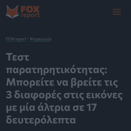
Μετάβαση
στο
Main
περιεχόμενο
Menu
FOXreport
/
Ψυχαγωγία
Τεστ
παρατηρητικότητας:
Μπορείτε να βρείτε τις
3 διαφορές στις εικόνες
με μία άλτρια σε 17
δευτερόλεπτα