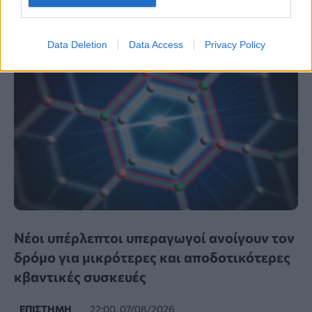
Data Deletion
Data Access
Privacy Policy
Νέοι υπέρλεπτοι υπεραγωγοί ανοίγουν τον
δρόμο για μικρότερες και αποδοτικότερες
κβαντικές συσκευές
ΕΠΙΣΤΉΜΗ
22:00, 07/08/2026