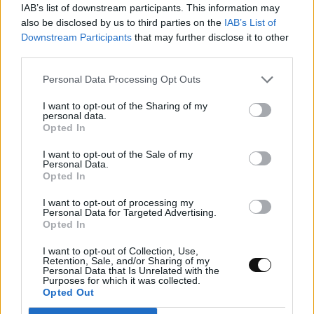
IAB’s list of downstream participants. This information may
also be disclosed by us to third parties on the
IAB’s List of
Downstream Participants
that may further disclose it to other
third parties.
Personal Data Processing Opt Outs
I want to opt-out of the Sharing of my
personal data.
Opted In
I want to opt-out of the Sale of my
Personal Data.
Opted In
I want to opt-out of processing my
Personal Data for Targeted Advertising.
Κουίζ: Πόσο καλά γνωρίζετε την ελληνική
Opted In
μυθολογία; Μπορείτε να κάνετε το 3 στα 3;
I want to opt-out of Collection, Use,
Retention, Sale, and/or Sharing of my
Personal Data that Is Unrelated with the
ΨΥΧΑΓΩΓΊΑ
21:00, 06/08/2026
Purposes for which it was collected.
Opted Out