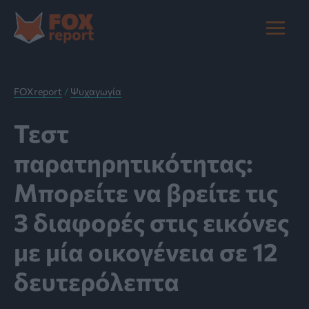
Μετάβαση
στο
Main
περιεχόμενο
Menu
FOXreport
/
Ψυχαγωγία
Τεστ
παρατηρητικότητας:
Μπορείτε να βρείτε τις
3 διαφορές στις εικόνες
με μία οικογένεια σε 12
δευτερόλεπτα