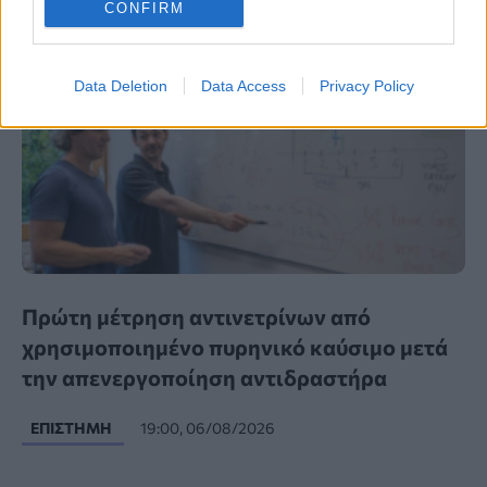
CONFIRM
Data Deletion
Data Access
Privacy Policy
Πρώτη μέτρηση αντινετρίνων από
χρησιμοποιημένο πυρηνικό καύσιμο μετά
την απενεργοποίηση αντιδραστήρα
ΕΠΙΣΤΉΜΗ
19:00, 06/08/2026