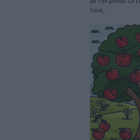
με την μηλιά. Οι
τους.