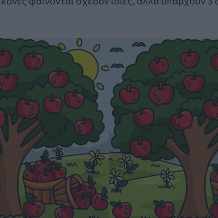
 εικόνες φαίνονται σχεδόν ίδιες, αλλά υπάρχουν 3