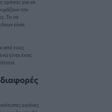
ς τρόπος για να
κιμάζουν την
ς. Το να
όνων είναι
αι από τους
νώ είναι ένας
νότητα.
3 διαφορές
οιότυπες εικόνες