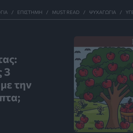
ΓΊΑ
ΕΠΙΣΤΉΜΗ
MUST READ
ΨΥΧΑΓΩΓΊΑ
ΥΓ
τας:
ς 3
 με την
πτα;