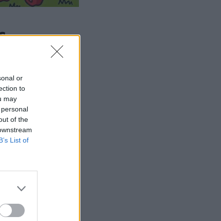
ς
στην παρακάτω
sonal or
ection to
ou may
 personal
out of the
 downstream
B’s List of