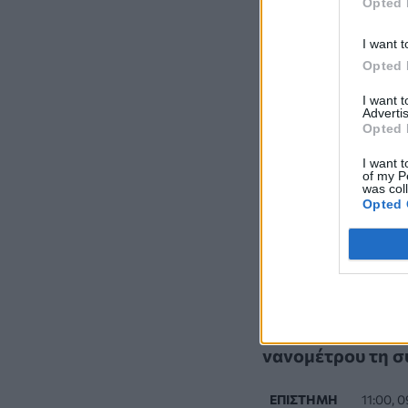
Opted 
I want t
Opted 
I want 
Advertis
Opted 
I want t
of my P
was col
Opted 
Τελευτα
Νέα τεχνική απο
νανομέτρου τη 
ΕΠΙΣΤΉΜΗ
11:00, 