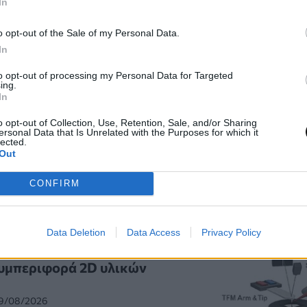
In
o opt-out of the Sale of my Personal Data.
In
to opt-out of processing my Personal Data for Targeted
ing.
In
o opt-out of Collection, Use, Retention, Sale, and/or Sharing
ersonal Data that Is Unrelated with the Purposes for which it
lected.
Out
ία άρθρα
CONFIRM
Data Deletion
Data Access
Privacy Policy
καλύπτει με ακρίβεια
συμπεριφορά 2D υλικών
09/08/2026