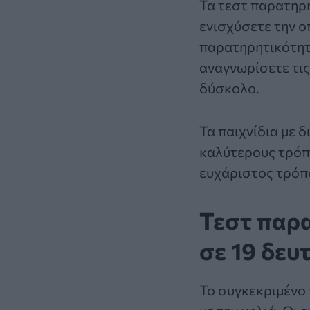
Τα
τεστ παρατηρη
ενισχύσετε την ο
παρατηρητικότητά
αναγνωρίσετε τις
δύσκολο.
Τα παιχνίδια με
δ
καλύτερους τρόπο
ευχάριστος τρόπο
Τεστ παρα
σε 19 δευ
Το συγκεκριμένο