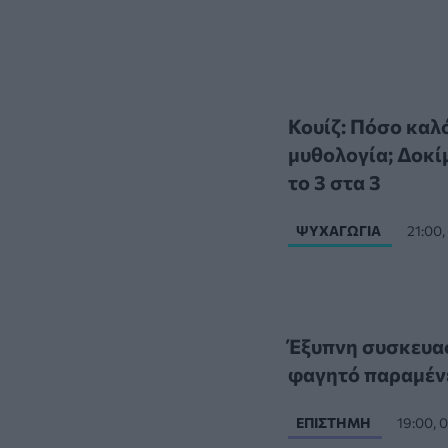
Κουίζ: Πόσο καλό
μυθολογία; Δοκίμ
το 3 στα 3
ΨΥΧΑΓΩΓΊΑ
21:00
Έξυπνη συσκευασ
φαγητό παραμέν
ΕΠΙΣΤΉΜΗ
19:00,