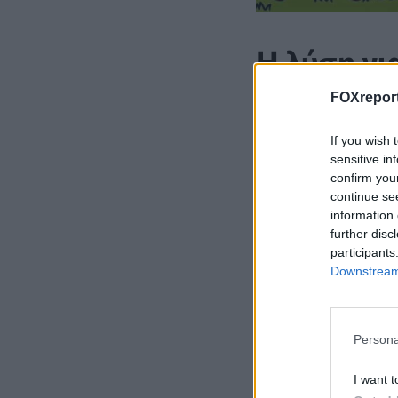
Η λύση γι
FOXreport
Αν δεν καταφέρατ
εικόνα.
If you wish 
sensitive in
confirm you
continue se
information 
further disc
participants
Downstream 
Persona
I want t