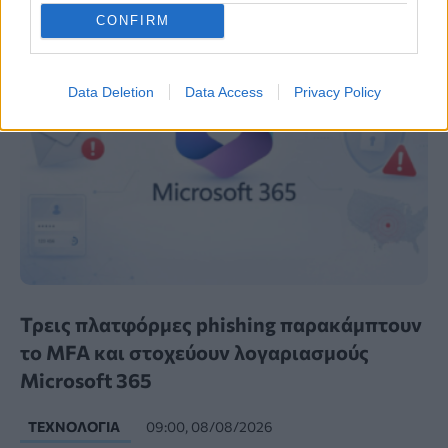
CONFIRM
Data Deletion
Data Access
Privacy Policy
Τρεις πλατφόρμες phishing παρακάμπτουν
το MFA και στοχεύουν λογαριασμούς
Microsoft 365
ΤΕΧΝΟΛΟΓΊΑ
09:00, 08/08/2026