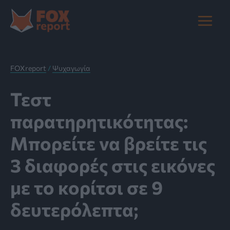
Μετάβαση
στο
Main
περιεχόμενο
Menu
FOXreport
/
Ψυχαγωγία
Τεστ
παρατηρητικότητας:
Μπορείτε να βρείτε τις
3 διαφορές στις εικόνες
με τo κορίτσι σε 9
δευτερόλεπτα;