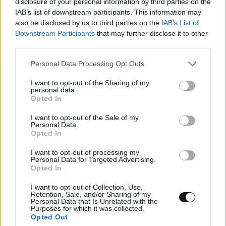
disclosure of your personal information by third parties on the
IAB’s list of downstream participants. This information may
also be disclosed by us to third parties on the
IAB’s List of
Downstream Participants
that may further disclose it to other
third parties.
Personal Data Processing Opt Outs
I want to opt-out of the Sharing of my
personal data.
Opted In
I want to opt-out of the Sale of my
Personal Data.
Opted In
I want to opt-out of processing my
Personal Data for Targeted Advertising.
Opted In
Νέα τεχνική διπλασιάζει το φάσμα
λειτουργίας των «λευκών λέιζερ»
I want to opt-out of Collection, Use,
Retention, Sale, and/or Sharing of my
Personal Data that Is Unrelated with the
Purposes for which it was collected.
ΕΠΙΣΤΉΜΗ
11:00, 08/08/2026
Opted Out