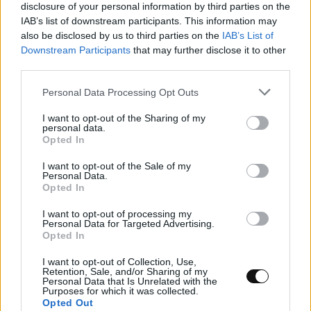
αναλαμβάνει παραγγελίες φαγητού
disclosure of your personal information by third parties on the
IAB’s list of downstream participants. This information may
also be disclosed by us to third parties on the
IAB’s List of
ΤΕΧΝΟΛΟΓΊΑ
13:00, 08/08/2026
Downstream Participants
that may further disclose it to other
third parties.
Personal Data Processing Opt Outs
I want to opt-out of the Sharing of my
personal data.
Opted In
I want to opt-out of the Sale of my
Personal Data.
Opted In
I want to opt-out of processing my
Personal Data for Targeted Advertising.
Opted In
I want to opt-out of Collection, Use,
Retention, Sale, and/or Sharing of my
Νέα τεχνική διπλασιάζει το φάσμα
Personal Data that Is Unrelated with the
Purposes for which it was collected.
λειτουργίας των «λευκών λέιζερ»
Opted Out