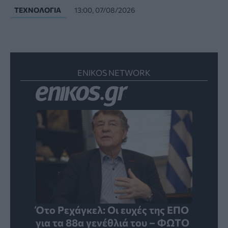
ΤΕΧΝΟΛΟΓΊΑ
13:00, 07/08/2026
ENIKOS NETWORK
Ότο Ρεχάγκελ: Οι ευχές της EΠΟ
για τα 88α γενέθλιά του – ΦΩΤΟ