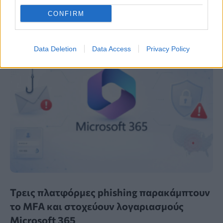
CONFIRM
ΕΠΙΣΤΉΜΗ
11:00, 08/08/2026
Data Deletion
Data Access
Privacy Policy
Τρεις πλατφόρμες phishing παρακάμπτουν
το MFA και στοχεύουν λογαριασμούς
Microsoft 365