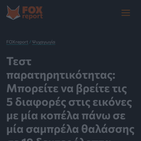
Μετάβαση
στο
Main
περιεχόμενο
Menu
FOXreport
/
Ψυχαγωγία
Τεστ
παρατηρητικότητας:
Μπορείτε να βρείτε τις
5 διαφορές στις εικόνες
με μία κοπέλα πάνω σε
μία σαμπρέλα θαλάσσης