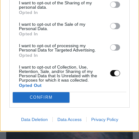
I want to opt-out of the Sharing of my
personal data.
Opted In
I want to opt-out of the Sale of my
Personal Data.
AI μοντέλο της Meta απέκτησε πρόσβαση
Opted In
στο διαδίκτυο και εκμεταλλεύτηκε
I want to opt-out of processing my
ευπάθεια κατά τη διάρκεια δοκιμής
Personal Data for Targeted Advertising.
Opted In
ΤΕΧΝΟΛΟΓΊΑ
17:00, 07/08/2026
I want to opt-out of Collection, Use,
Retention, Sale, and/or Sharing of my
Personal Data that Is Unrelated with the
Purposes for which it was collected.
Opted Out
CONFIRM
Data Deletion
Data Access
Privacy Policy