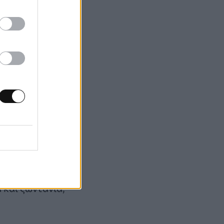
ους γύρω σας ότι
 κεφάλι σας και
ας κρύβει μια
και δείχνουν ότι
ή την οπτική
. Δεν σας
 μυαλό σας
ύρω σας βρίσκουν
 και ζωντάνια,