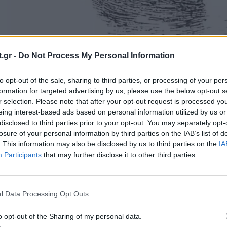
.gr -
Do Not Process My Personal Information
to opt-out of the sale, sharing to third parties, or processing of your per
formation for targeted advertising by us, please use the below opt-out s
r selection. Please note that after your opt-out request is processed y
ν πάπια
eing interest-based ads based on personal information utilized by us or
disclosed to third parties prior to your opt-out. You may separately opt-
αι να είναι πολύ ήρεμες στην επιφάνεια, αλλά κάτ
losure of your personal information by third parties on the IAB’s list of
. This information may also be disclosed by us to third parties on the
IA
άτητα για να επιπλεύσουν και να προχωρήσουν π
Participants
that may further disclose it to other third parties.
ήσατε την πάπια, αυτό υποδηλώνει ότι μπορεί ν
ριστικά με τα υδρόβια πτηνά. Είστε αυτός που εί
ην επιφάνεια, δίνοντας την εικόνα ότι διατηρείτ
l Data Processing Opt Outs
 Ωστόσο, σκέφτεστε έντονα μέσα σας. Είστε βαθ
o opt-out of the Sharing of my personal data.
μυαλό σας δουλεύει συνέχεια,. αναλύοντας διεξο