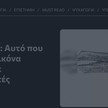
ΓΊΑ
ΕΠΙΣΤΉΜΗ
MUST READ
ΨΥΧΑΓΩΓΊΑ
ΥΓ
: Αυτό που
ικόνα
ε
τές