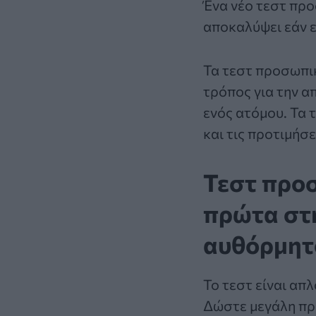
Ένα νέο
τεστ πρ
αποκαλύψει εάν ε
Τα τεστ προσωπι
τρόπος για την 
ενός ατόμου. Τα
και τις προτιμήσ
Τεστ προ
πρώτα στη
αυθόρμητ
Το
τεστ
είναι απλ
Δώστε μεγάλη προ