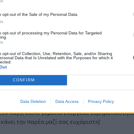
In
ε την πρώτη ματιά, ίσως δίνετε την εντύπωση στ
o opt-out of the Sale of my Personal Data.
, μια καταιγίδα βαθιάς σκέψης μαίνεται μέσα στο
In
 έχετε σκεφτεί καλά κάτι. Η φαινομενική ηρεμία σ
ι επιμονή.
to opt-out of processing my Personal Data for Targeted
ing.
In
ν λαγό
o opt-out of Collection, Use, Retention, Sale, and/or Sharing
ersonal Data that Is Unrelated with the Purposes for which it
lected.
ωστοί για την εγρήγορσή τους, την ταχύτητά τους 
Out
ώς σε κίνηση. Εάν είδατε πρώτα έναν λαγό σε αυτ
CONFIRM
ρεί να είστε ευφυείς, ετοιμόλογοι και με χιούμορ
 Είστε παρατηρητικοί, σκέφτεστε γρήγορα και το
Data Deletion
Data Access
Privacy Policy
 πράγματα πιο γρήγορα, κάτι που οι άνθρωποι γ
τον λαγό, είστε γεμάτοι ενέργεια, ευρηματικότητα
 κάνει την παρέα μαζί σας ευχάριστη!