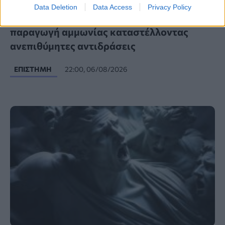
Data Deletion
Data Access
Privacy Policy
Νέος σχεδιασμός καταλύτη βελτιώνει την
παραγωγή αμμωνίας καταστέλλοντας
ανεπιθύμητες αντιδράσεις
ΕΠΙΣΤΉΜΗ
22:00, 06/08/2026