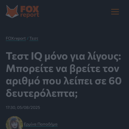
Μετάβαση
στο
Main
περιεχόμενο
Menu
FOXreport
/
Τεστ
Τεστ IQ μόνο για λίγους:
Mπορείτε να βρείτε τον
αριθμό που λείπει σε 60
δευτερόλεπτα;
17:30, 05/08/2025
Ερμίνα Παπαδήμα