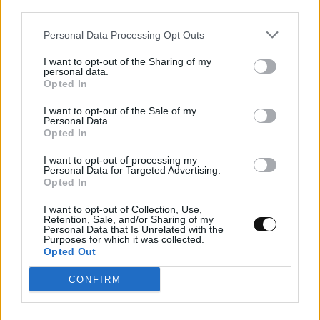
third parties.
Κενό ασφαλείας στο iCloud Private Relay
Personal Data Processing Opt Outs
της Apple μπορεί να αποκαλύψει την
πραγματική διεύθυνση IP
I want to opt-out of the Sharing of my
personal data.
Opted In
MUST READ
09:00, 07/08/2026
I want to opt-out of the Sale of my
Personal Data.
Opted In
I want to opt-out of processing my
Personal Data for Targeted Advertising.
Opted In
I want to opt-out of Collection, Use,
Retention, Sale, and/or Sharing of my
Personal Data that Is Unrelated with the
Purposes for which it was collected.
Opted Out
CONFIRM