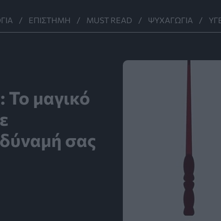
ΓΊΑ
ΕΠΙΣΤΉΜΗ
MUST READ
ΨΥΧΑΓΩΓΊΑ
ΥΓ
 Το μαγικό
ε
ρδύναμή σας