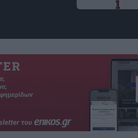
Εικόνα: slobodenpecat.