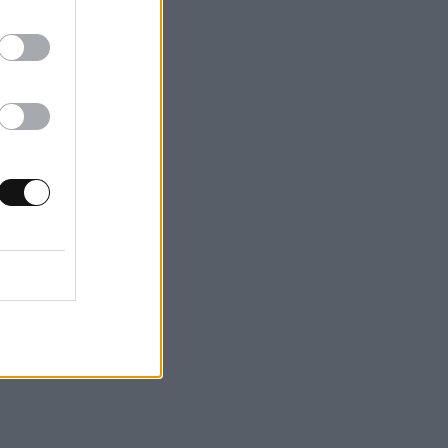
τυπη σκέψη,
εχώς
ρρος, ξεπερνάτε
τα.