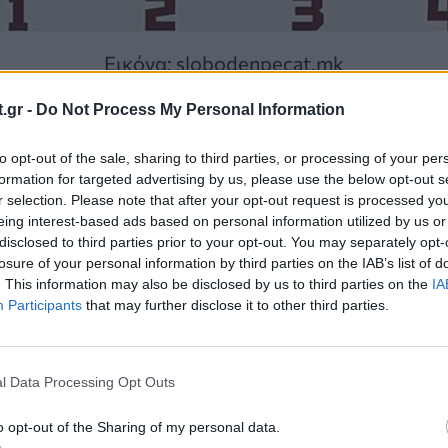
Εικόνα: slobodenpecat.mk
.gr -
Do Not Process My Personal Information
to opt-out of the sale, sharing to third parties, or processing of your per
αι η προσαρμοστικότητα. Αγκαλιάζετε κάθε αλλα
formation for targeted advertising by us, please use the below opt-out s
r selection. Please note that after your opt-out request is processed y
ωπίζοντας τις προκλήσεις με σιγουριά, ευελιξία 
eing interest-based ads based on personal information utilized by us or
disclosed to third parties prior to your opt-out. You may separately opt-
losure of your personal information by third parties on the IAB’s list of
. This information may also be disclosed by us to third parties on the
IA
ί
Participants
that may further disclose it to other third parties.
 είναι η ενσυναίσθηση. Κατανοείτε βαθιά τους ά
σιά και δημιουργείτε σχέσεις εμπιστοσύνης, ασ
l Data Processing Opt Outs
ιξης.
o opt-out of the Sharing of my personal data.