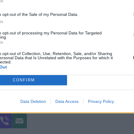
In
o opt-out of the Sale of my Personal Data.
τα σας καθορίζει. Με ζωηρή φαντασία και πρωτό
In
ην καθημερινότητα σε γιορτή, αναζητώντας συν
to opt-out of processing my Personal Data for Targeted
ing.
αι φρέσκες λύσεις.
In
o opt-out of Collection, Use, Retention, Sale, and/or Sharing
ί
ersonal Data that Is Unrelated with the Purposes for which it
lected.
Out
τα είναι το όπλο σας. Με ισχυρή θέληση και θά
CONFIRM
πνέοντας τους γύρω σας ως ηγετική προσωπικότη
Data Deletion
Data Access
Privacy Policy