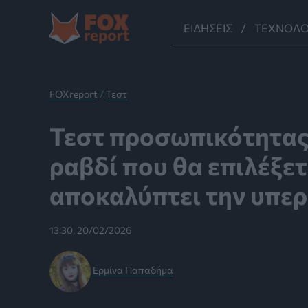
Μετάβαση
στο
ΕΙΔΉΣΕΙΣ
ΤΕΧΝΟΛΟ
περιεχόμενο
FOXreport
/
Τεστ
Τεστ προσωπικότητας:
ραβδί που θα επιλέξετ
αποκαλύπτει την υπε
13:30, 20/02/2026
Ερμίνα Παπαδήμα