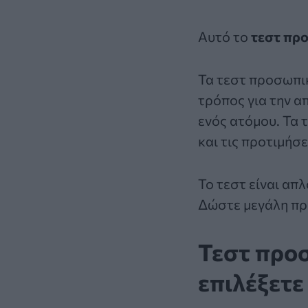
Αυτό το
τεστ πρ
Τα τεστ προσωπι
τρόπος για την 
ενός ατόμου. Τα
και τις προτιμήσ
Το
τεστ
είναι απλ
Δώστε μεγάλη προ
Τεστ προσ
επιλέξετε