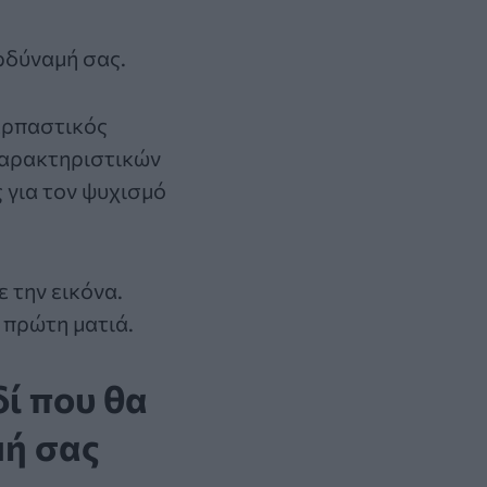
ρδύναμή σας.
αρπαστικός
χαρακτηριστικών
 για τον ψυχισμό
ε την εικόνα.
 πρώτη ματιά.
ί που θα
μή σας